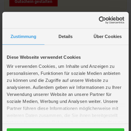
Gutschein gestalten
Beschreibung
Zustimmung
Details
Über Cookies
Solar Pflanzenstecker - Schmetterlinge - Höhe ca. 72 cm
Diese Webseite verwendet Cookies
Artikelmerkmale
Wir verwenden Cookies, um Inhalte und Anzeigen zu
personalisieren, Funktionen für soziale Medien anbieten
Farbe
multicolor
zu können und die Zugriffe auf unsere Website zu
Material
Kunststoff
analysieren. Außerdem geben wir Informationen zu Ihrer
Artikelmaße
Höhe ca. 72 cm
Verwendung unserer Website an unsere Partner für
Verpackungsmaße
Länge ca. 39,1 cm
soziale Medien, Werbung und Analysen weiter. Unsere
Breite ca. 8,1 cm
Höhe ca. 6,3 cm
Partner führen diese Informationen möglicherweise mit
weiteren Daten zusammen, die Sie ihnen bereitgestellt
Batterien
1 x LR03 Mignon AAA (enthalten)
haben oder die sie im Rahmen Ihrer Nutzung der Dienste
WEEE-Reg.-Nr.
DE47286121
gesammelt haben.
Besonderheiten
Elektronikartikel