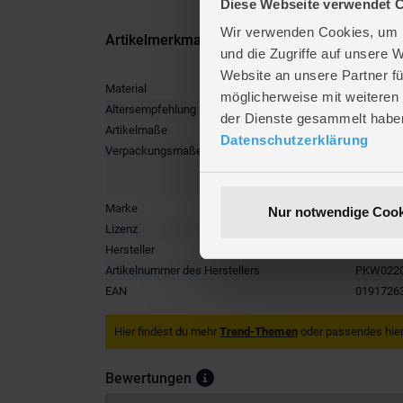
Diese Webseite verwendet 
Wir verwenden Cookies, um I
Artikelmerkmale
und die Zugriffe auf unsere 
Website an unsere Partner fü
Material
Polyester
möglicherweise mit weiteren
Altersempfehlung
ab 0 Mon
der Dienste gesammelt habe
Artikelmaße
Höhe ca.
Datenschutzerklärung
Verpackungsmaße
Länge ca
Breite ca
Höhe ca.
Marke
Jazware
Nur notwendige Cook
Lizenz
Pokémo
Hersteller
Jazware
Artikelnummer des Herstellers
PKW022
EAN
0191726
Hier findest du mehr
Trend-Themen
oder passendes hier
Bewertungen