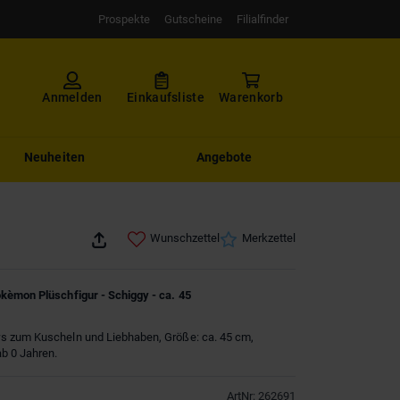
Prospekte
Gutscheine
Filialfinder
Anmelden
Einkaufsliste
Warenkorb
Neuheiten
Angebote
Wunschzettel
Merkzettel
kèmon Plüschfigur - Schiggy - ca. 45
 zum Kuscheln und Liebhaben, Größe: ca. 45 cm,
b 0 Jahren.
ArtNr
:
262691