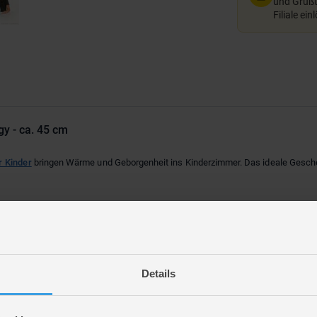
und Grußte
Filiale ein
y - ca. 45 cm
r Kinder
bringen Wärme und Geborgenheit ins Kinderzimmer. Das ideale Gesche
Details