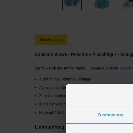
Beschreibung
Squishmallows - Pokèmon Plüschfigur - Schigg
Sanft, weich und immer dabei – unsere
Kuschelkissen fü
Ausführung: Pokémon Schiggy
Als weiches Kuschelkissen oder Lieblingsstofftier
Zum Quetschen, Knuddeln und Liebhaben
aus einer weichen, Marshmallow-ähnlichen Textur
Material: 100 % Polyester
Zustimmung
Lieferumfang