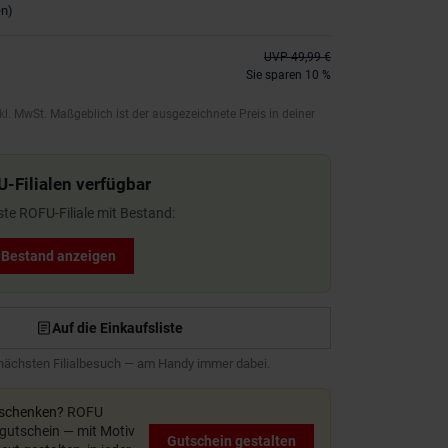
en
)
UVP
49,99 €
Sie sparen 10 %
kl. MwSt. Maßgeblich ist der ausgezeichnete Preis in deiner
U-Filialen verfügbar
ste ROFU-Filiale mit Bestand:
t Bestand anzeigen
Auf die Einkaufsliste
 nächsten Filialbesuch — am Handy immer dabei.
rschenken?
ROFU
utschein — mit Motiv
Gutschein gestalten