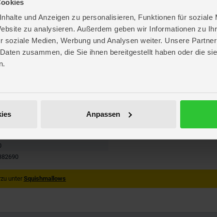
Cookies
nhalte und Anzeigen zu personalisieren, Funktionen für soziale
Website zu analysieren. Außerdem geben wir Informationen zu I
r soziale Medien, Werbung und Analysen weiter. Unsere Partner
 Daten zusammen, die Sie ihnen bereitgestellt haben oder die s
ate
n.
 45 cm
. 45,7 cm
. 35,6 cm
 20,3 cm
s
ies
Anpassen
n
s
0
382690
zu unter
Squishmallows