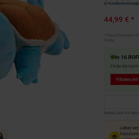
(
0
Kundenmeinung
44,99 €
*
*
Preisinformation in
Filiale.
In 16 ROF
Finde die näch
Filialen mi
Deine Liste für den
Lieber ve
Geschenkg