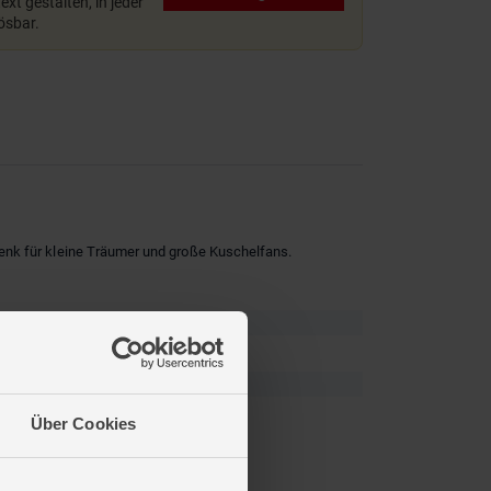
xt gestalten, in jeder
lösbar.
nk für kleine Träumer und große Kuschelfans.
Über Cookies