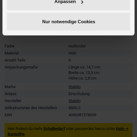
Anpassen
Lieferumfang
Nur notwendige Cookies
Artikelmerkmale
Farbe
multicolor
Material
Holz
Anzahl Teile
6
Verpackungsmaße
Länge ca. 14,7 cm
Breite ca. 13,5 cm
Höhe ca. 2,8 cm
Marke
Stabilo
Anlass
Einschulung
Hersteller
Stabilo
Artikelnummer des Herstellers
8806-3
EAN
4006381578059
Hier findest du mehr
Schulbedarf
oder passendes hierzu unter
Holz- +
Buntstifte