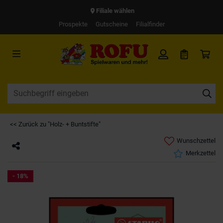
Filiale wählen
Prospekte
Gutscheine
Filialfinder
<< Zurück zu "Holz- + Buntstifte"
Wunschzettel
Merkzettel
- 18%