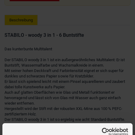
Beschreibung
STABILO - woody 3 in 1 - 6 Buntstifte
Das kunterbunte Multitalent
Der STABILO woody 3 in 1 ist ein außergewöhnliches Multitalent: Er ist
Buntstift, Wassermalfarbe und Wachsmalkreide in einem.
Mit seiner hohen Deckkraft und Farbintensität eignet er sich super für
dunkles und schwarzes Papier sowie für Kratzbilder.
Er lässt sich spielend leicht mit einem Pinsel aquarellieren und zaubert
dabei tolle Kunstwerke aufs Papier.
Auch auf glatten Oberflächen wie Glas und Metall funktioniert er
hervorragend und lässt sich von Glas mit Wasser auch ganz einfach
wieder entfernen.
Hergestellt wird der Stift mit der robusten XXL-Mine aus 100 % PEFC-
zertifiziertem Holz.
Der STABILO woody 3 in 1 ist so ergiebig wie acht Standard-Buntstifte.
Seine runde und dicke Form eignet sich besonders für kleine
Kinderhände.