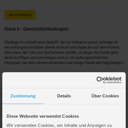
Beschreibung
Stack it - Geschicklichkeitsspiel
Überlege dir schnell einen Begriff, der zur Kategorie passt, schnapp dir
den Anfangsbuchstaben deiner Antwort und staple ihn auf dem Podest,
ohne dass der Turm aus Buchstaben umfällt. Je länger die Runde geht,
desto kniffliger und schwieriger wird es. Ein außergewöhnliches
Partyspiel, bei dem clevere Antworten und ruhige Hände den Sieg bringen!
Ein Würfel, ein Zug, ein Freudenschrei – so fühlt sich ein richtig guter
Spieleabend an. Und mit unseren
Familienspielen
landet der Spaß direkt
auf deinem Tisch.
Zustimmung
Details
Über Cookies
Erleben Sie mit STACK IT ein einzigartiges PARTY-SPIEL, das
GESCHICKLICHKEIT und SCHNELLIGKEIT auf spannende Weise
verbindet und für jede Gelegenheit ideal ist.
Der USP dieses SPIELS liegt in der Kombination aus WORTSUCHEN
Diese Webseite verwendet Cookies
und dem BALANCIEREN von Buchstaben, was für großen SPIELSPASS
und NERVENKITZEL sorgt.
Wir verwenden Cookies, um Inhalte und Anzeigen zu