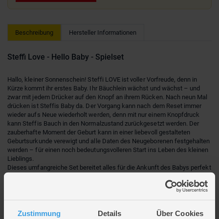
Beschreibung
Hersteller Informationen
Steffi Love - Hello Baby - Spielset
Hallo, kleiner Sonnenschein! Steffi LOVE ist voller Vorfreude, denn in
Kürze kommt ihr erstes Baby. Ihr Bäuchlein wächst und wächst – und
zwar mit jedem Drücker auf den Knopf an ihrem Rücken. Nach neun Mal
drücken ist Steffis Baby da. Der Vorgang kann nach dem Reset immer
wieder aufs Neue wiederholt werden, denn mit nur einem Knopfdruck
kann Steffis Bauch in den Normalzustand zurückgesetzt werden. Der
zauberhafte Moment der Geburt kann in einer liebevoll gestalteten
Geburtsurkunde verewigt und alle Daten des Neugeborenen festgehalten
werden – für einen noch bedeutungsvolleren Start ins Leben des kleinen
Lieblings.
Dieses umfangreiche Set bereitet alles für die Ankunft des Babys perfekt
vor. Enthalten sind nicht nur ein gemütliches Babybett und eine
kuschelige Decke, sondern auch jede Menge Babyzubehör, damit sich
bestens um den neuen Familienzuwachs gekümmert werden kann.
Jetzt gemeinsam mit Steffi die spannende Reise und eine lebensnahe
Situation erleben, die immer und immer wieder gespielt werden kann.
Zustimmung
Details
Über Cookies