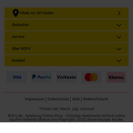
Filiale vor Ort finden
Einkaufen
Service
Über ROFU
Kontakt
Impressum
Datenschutz
AGB
Widerrufsrecht
*Preise inkl. MwSt. zzgl. Versand
ROFU.de - Spielzeug Online-Shop - Günstige Spielwaren einfach online
kaufen! Beliebte Marken wie Playmobil, LEGO, Ravensburger, Bruder,
Simba und Besttoy.
Spielzeug online kaufen | Günstig im Internet bestellen