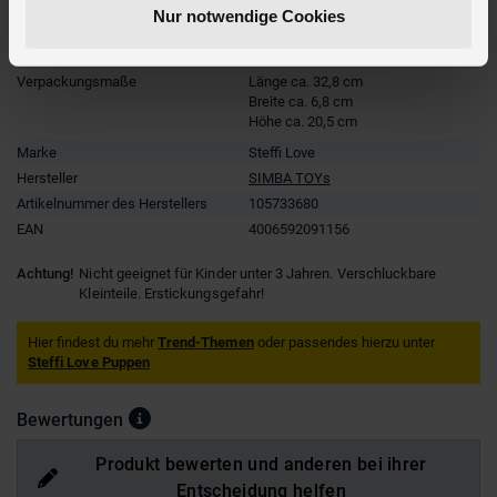
Nur notwendige Cookies
Altersempfehlung
ab 3 Jahre
Artikelmaße
Höhe ca. 29 cm
Verpackungsmaße
Länge ca. 32,8 cm
Breite ca. 6,8 cm
Höhe ca. 20,5 cm
Marke
Steffi Love
Hersteller
SIMBA TOYs
Artikelnummer des Herstellers
105733680
EAN
4006592091156
Achtung!
Nicht geeignet für Kinder unter 3 Jahren. Verschluckbare
Kleinteile. Erstickungsgefahr!
Hier findest du mehr
Trend-Themen
oder passendes hierzu unter
Steffi Love Puppen
Bewertungen
Produkt bewerten und anderen bei ihrer
Entscheidung helfen