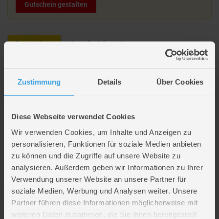
Gutschein gestalten
Beschreibung
Hersteller Informationen
Stumble Guys - Puzzle Impossible - 180 Teile
Zustimmung
Details
Über Cookies
Jetzt wird gepuzzelt! Entdecke tolle
Kinderpuzzle
mit starken Motiven
und unterschiedlichen Teile-Anzahlen – perfekt für Anfänger und kleine
Diese Webseite verwendet Cookies
Puzzle-Profis.
Wir verwenden Cookies, um Inhalte und Anzeigen zu
Artikelmerkmale
personalisieren, Funktionen für soziale Medien anbieten
zu können und die Zugriffe auf unsere Website zu
Material
Pappe/Karton
analysieren. Außerdem geben wir Informationen zu Ihrer
Altersempfehlung
ab 7 Jahre
Verwendung unserer Website an unsere Partner für
Anzahl Teile
180
soziale Medien, Werbung und Analysen weiter. Unsere
Verpackungsmaße
Länge ca. 20,5 cm
Partner führen diese Informationen möglicherweise mit
Breite ca. 20,3 cm
weiteren Daten zusammen, die Sie ihnen bereitgestellt
Höhe ca. 6,3 cm