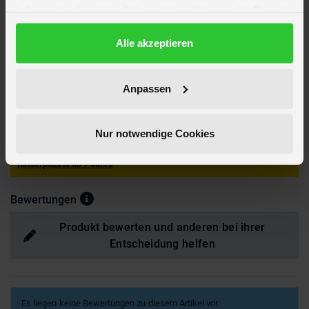
haben oder die sie im Rahmen Ihrer Nutzung der Dienste
Marke
Clementoni
gesammelt haben.
Lizenz
Stumble Guys
Datenschutzerklärung
Alle akzeptieren
Hersteller
Clementoni
Artikelnummer des Herstellers
29321
EAN
8005125293216
Anpassen
Achtung!
Nicht geeignet für Kinder unter 3 Jahren. Verschluckbare
Kleinteile. Erstickungsgefahr!
Nur notwendige Cookies
Hier findest du mehr
Spiele+Puzzle
oder passendes hierzu unter
Kinderpuzzle ab 7 Jahre
Bewertungen
Produkt bewerten und anderen bei ihrer
Entscheidung helfen
Es liegen keine Bewertungen zu diesem Artikel vor.