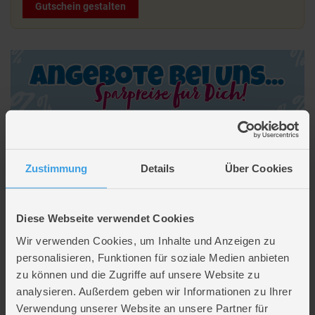
Gutschein gestalten
Beschreibung
Zustimmung
Details
Über Cookies
Tafel und Tisch 2in1
Diese Webseite verwendet Cookies
Lieferumfang: 1 x Tafel und Tisch
umbaubar für doppelten Spielspaß
Wir verwenden Cookies, um Inhalte und Anzeigen zu
Maße Tafel: ca. 51 x 66 x 114 cm
personalisieren, Funktionen für soziale Medien anbieten
Maße Tisch: ca. 70 x 52 x 54 cm
zu können und die Zugriffe auf unsere Website zu
Altersempfehlung: ab 3 Jahren
analysieren. Außerdem geben wir Informationen zu Ihrer
Hersteller: Besttoy
Verwendung unserer Website an unsere Partner für