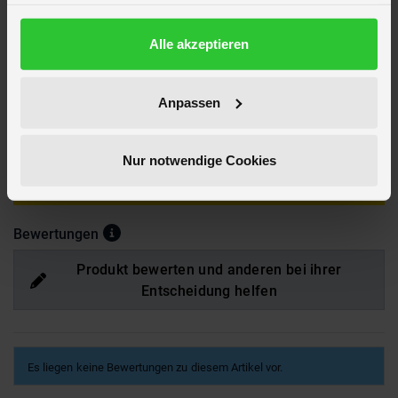
haben oder die sie im Rahmen Ihrer Nutzung der Dienste
Verpackungsmaße
Länge ca. 9,9 cm
gesammelt haben.
Breite ca. 9,5 cm
Datenschutzerklärung
Alle akzeptieren
Höhe ca. 8 cm
Marke
Mica Living
Hersteller
MICA Living
Anpassen
Artikelnummer des Herstellers
B 50415
EAN
4016096504151
Nur notwendige Cookies
Hier findest du mehr
Wohnen & Deko
oder passendes hierzu unter
Sommer-Leuchtdeko
Bewertungen
Produkt bewerten und anderen bei ihrer
Entscheidung helfen
Es liegen keine Bewertungen zu diesem Artikel vor.