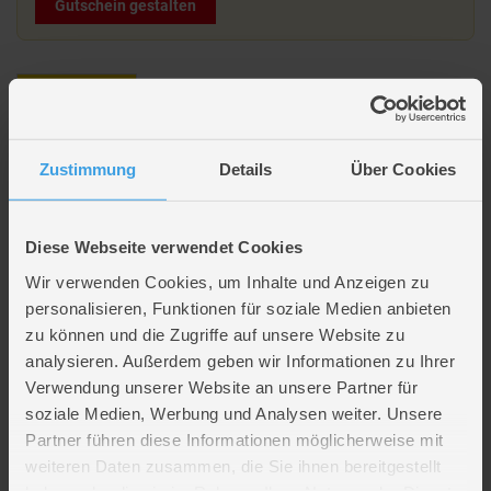
Gutschein gestalten
Beschreibung
Teelichtglas mit Netzdeko - klar/braun/orange - ca. 9,5 x
Zustimmung
Details
Über Cookies
10 cm
Diese Webseite verwendet Cookies
Lieferumfang
Wir verwenden Cookies, um Inhalte und Anzeigen zu
personalisieren, Funktionen für soziale Medien anbieten
Artikelmerkmale
zu können und die Zugriffe auf unsere Website zu
analysieren. Außerdem geben wir Informationen zu Ihrer
Verwendung unserer Website an unsere Partner für
Farbe
braun
,
orange
soziale Medien, Werbung und Analysen weiter. Unsere
Material
Glas
Artikelmaße
Länge ca. 9,5 cm
Partner führen diese Informationen möglicherweise mit
Breite ca. 9,5 cm
weiteren Daten zusammen, die Sie ihnen bereitgestellt
Höhe ca. 10 cm