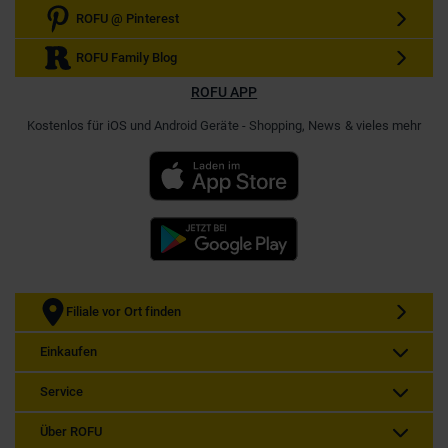
ROFU @ Pinterest
ROFU Family Blog
ROFU APP
Kostenlos für iOS und Android Geräte - Shopping, News & vieles mehr
Filiale vor Ort finden
Einkaufen
Service
Über ROFU