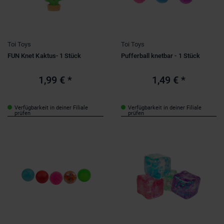
Toi Toys
Toi Toys
FUN Knet Kaktus- 1 Stück
Pufferball knetbar - 1 Stück
1,99 €
*
1,49 €
*
Verfügbarkeit in deiner Filiale
Verfügbarkeit in deiner Filiale
prüfen
prüfen