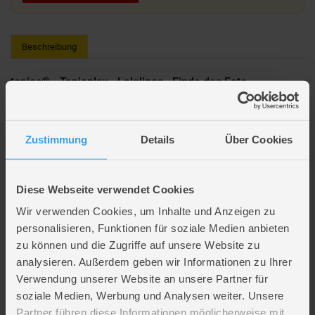
Beschreibung
tonies® - Tonieplay - Lalalinos - Finde das Foto
Mach dich bereit für eine Schatzsuche durch Bumbaloo mit Cosmo,
Scout und Akio! Kinder ab 3 Jahren können durch das Fotoalbum der
Zustimmung
Details
Über Cookies
Lalalinos blättern, verborgene Schätze entdecken und dabei spannende
Geschichten freischalten. Eines der Lieblingsspiele der Lalalinos!
Laufzeit: 81 Minuten
Diese Webseite verwendet Cookies
Wir verwenden Cookies, um Inhalte und Anzeigen zu
Lieferumfang
personalisieren, Funktionen für soziale Medien anbieten
zu können und die Zugriffe auf unsere Website zu
Artikelmerkmale
analysieren. Außerdem geben wir Informationen zu Ihrer
Verwendung unserer Website an unsere Partner für
soziale Medien, Werbung und Analysen weiter. Unsere
Farbe
multicolor
Partner führen diese Informationen möglicherweise mit
Altersempfehlung
ab 3 Jahre