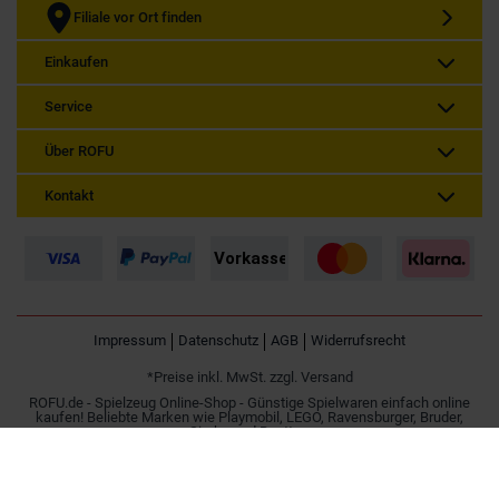
Filiale vor Ort finden
Einkaufen
Service
Über ROFU
Kontakt
Impressum
Datenschutz
AGB
Widerrufsrecht
*Preise inkl. MwSt. zzgl. Versand
ROFU.de - Spielzeug Online-Shop - Günstige Spielwaren einfach online
kaufen! Beliebte Marken wie Playmobil, LEGO, Ravensburger, Bruder,
Simba und Besttoy.
Spielzeug online kaufen | Günstig im Internet bestellen