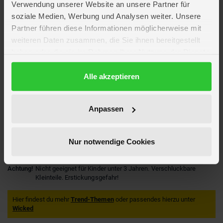
Lieferumfang
Verwendung unserer Website an unsere Partner für
soziale Medien, Werbung und Analysen weiter. Unsere
Partner führen diese Informationen möglicherweise mit
Artikelmerkmale
weiteren Daten zusammen, die Sie ihnen bereitgestellt
haben oder die sie im Rahmen Ihrer Nutzung der Dienste
Altersempfehlung
ab 4 Jahre
gesammelt haben.
Verpackungsmaße
Länge ca. 32,3 cm
Datenschutzerklärung
Alle akzeptieren
Breite ca. 21,6 cm
Höhe ca. 7 cm
Marke
Barbie
Anpassen
Lizenz
Wicked
Hersteller
Mattel
Artikelnummer des Herstellers
HXT63
Nur notwendige Cookies
EAN
0194735238071
Achtung!
Nicht geeignet für Kinder unter 3 Jahren. Verschluckbare
Kleinteile. Erstickungsgefahr!
Hier findest du mehr
Trend-Themen
oder passendes hierzu unter
Wicked