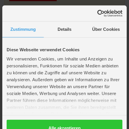
Beschreibung
Zustimmung
Details
Über Cookies
Vogel stehend - bunt - ca. 33 x 13 x 41 cm
Diese Webseite verwendet Cookies
Lieferumfang
Wir verwenden Cookies, um Inhalte und Anzeigen zu
personalisieren, Funktionen für soziale Medien anbieten
zu können und die Zugriffe auf unsere Website zu
Artikelmerkmale
analysieren. Außerdem geben wir Informationen zu Ihrer
Verwendung unserer Website an unsere Partner für
Farbe
multicolor
soziale Medien, Werbung und Analysen weiter. Unsere
Material
Metall
Partner führen diese Informationen möglicherweise mit
Verpackungsmaße
Länge ca. 36,5 cm
weiteren Daten zusammen, die Sie ihnen bereitgestellt
Breite ca. 14 cm
Höhe ca. 37,5 cm
haben oder die sie im Rahmen Ihrer Nutzung der Dienste
gesammelt haben.
Marke
Mica Living
Datenschutzerklärung
Alle akzeptieren
Hersteller
MICA Living