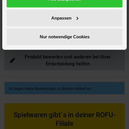
Artikelnummer des Herstellers
B 49351
EAN
4016096493516
Anpassen
Hier findest du mehr
Wohnen & Deko
oder passendes hierzu unter
Sommer-Dekofiguren & Objekte
Nur notwendige Cookies
Bewertungen
Produkt bewerten und anderen bei ihrer
Entscheidung helfen
Es liegen keine Bewertungen zu diesem Artikel vor.
Spielwaren gibt´s in deiner ROFU-
Filiale