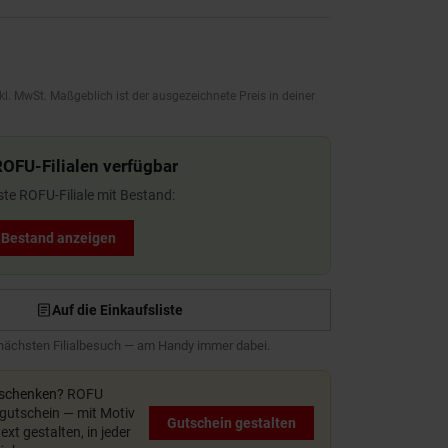
kl. MwSt. Maßgeblich ist der ausgezeichnete Preis in deiner
ROFU-Filialen verfügbar
ste ROFU-Filiale mit Bestand:
t Bestand anzeigen
Auf die Einkaufsliste
 nächsten Filialbesuch — am Handy immer dabei.
rschenken?
ROFU
utschein — mit Motiv
Gutschein gestalten
xt gestalten, in jeder