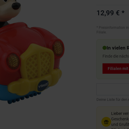
12,99 €
*
*
Preisinformation in
Filiale.
In vielen 
Finde die näch
Filialen mi
Deine Liste für den
Lieber ve
Geschenkg
und Grußte