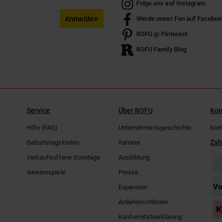
Folge uns auf Instagram
Anmelden
Werde unser Fan auf Faceboo
ROFU @ Pinterest
ROFU Family Blog
Service
Über ROFU
Kon
Hilfe (FAQ)
Unternehmensgeschichte
Kon
Zah
Geburtstagskisten
Karriere
Verkaufsoffene Sonntage
Ausbildung
Gewinnspiele
Presse
Expansion
Anlieferrichtlinien
Konformitätserklärung