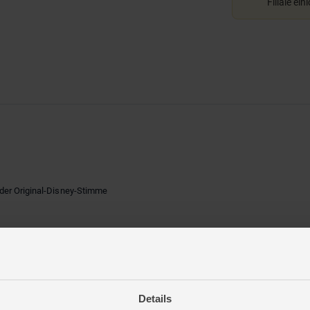
Filiale ein
 der Original-Disney-Stimme
Spiel-Sets (separat erhältlich)
Details