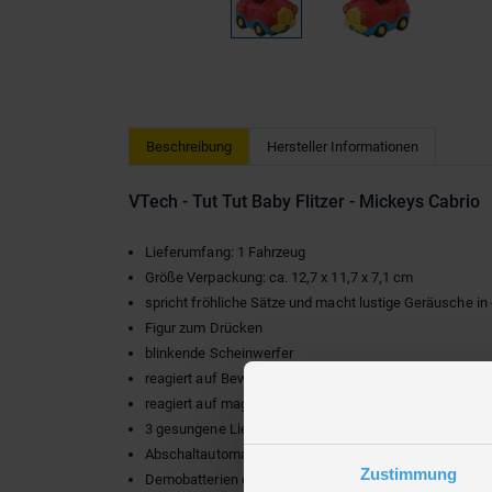
Beschreibung
Hersteller Informationen
VTech - Tut Tut Baby Flitzer - Mickeys Cabrio
Lieferumfang: 1 Fahrzeug
Größe Verpackung: ca. 12,7 x 11,7 x 7,1 cm
spricht fröhliche Sätze und macht lustige Geräusche in
Figur zum Drücken
blinkende Scheinwerfer
reagiert auf Bewegung der Räder
reagiert auf magische Sensoren der Tut Tut Baby Flitzer 
3 gesungene Lieder und 6 Kindermelodien
Abschaltautomatik
Zustimmung
Demobatterien enthalten: 2x AAA