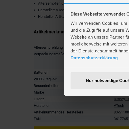
Altersempfehlung: 1-3 Jahre
Hersteller: VTech
Diese Webseite verwendet 
Hersteller-Artikelnummer: 80-511004
Wir verwenden Cookies, um I
und die Zugriffe auf unsere 
Artikelmerkmale
Website an unsere Partner fü
möglicherweise mit weiteren
Altersempfehlung
ab 1 bis 
der Dienste gesammelt habe
Verpackungsmaße
Länge ca
Datenschutzerklärung
Breite ca
Höhe ca.
Batterien
2 x LR03
WEEE-Reg.-Nr.
DE19319
Nur notwendige Cook
Besonderheiten
Elektroni
Marke
Tut Tut B
Lizenz
Disney -
Hersteller
VTech
Artikelnummer des Herstellers
80-5110
EAN
3417765