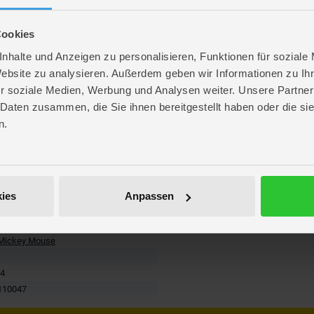
Cookies
nhalte und Anzeigen zu personalisieren, Funktionen für soziale
Website zu analysieren. Außerdem geben wir Informationen zu I
r soziale Medien, Werbung und Analysen weiter. Unsere Partner
 Daten zusammen, die Sie ihnen bereitgestellt haben oder die s
3 Jahren
n.
. 11,9 cm
. 13,3 cm
 7,6 cm
 Mignon AAA (enthalten)
199
ies
Anpassen
kartikel
aby Flitzer
 Mickey Mouse
04
110047