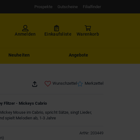
Prospekte
Gutscheine
Filialfinder
Anmelden
Einkaufsliste
Warenkorb
Neuheiten
Angebote
Wunschzettel
Merkzettel
y Flitzer - Mickeys Cabrio
 Mickey Mouse im Cabrio, spricht Sätze, singt Lieder,
d spielt Melodien ab, 1-3 Jahre
ArtNr
:
203449
en
)