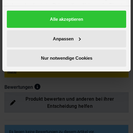
Höhe ca. 10 cm
haben oder die sie im Rahmen Ihrer Nutzung der Dienste
Marke
mica pets
gesammelt haben.
Hersteller
mica pets
Datenschutzerklärung
Alle akzeptieren
Artikelnummer des Herstellers
B 51265
EAN
4016096512651
Anpassen
Achtung!
Alle Verpackungsmaterialien entfernen. Bitte aufbewahren für
evtl. Schriftverkehr. Tierspielzeug generell nur unter Aufsicht
verwenden und sind nicht unzerstörbar!
Nur notwendige Cookies
Hier findest du mehr
Wohnen & Deko
oder passendes hierzu unter
Hund
Bewertungen
Produkt bewerten und anderen bei ihrer
Entscheidung helfen
Es liegen keine Bewertungen zu diesem Artikel vor.