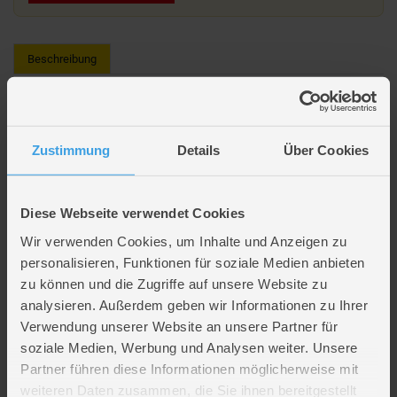
Beschreibung
Hundespielzeug - Spielseil Fuchs - ca. 17 x 22 cm
Zustimmung
Details
Über Cookies
Material aus 100 % Polyester
Lieferumfang
Diese Webseite verwendet Cookies
Wir verwenden Cookies, um Inhalte und Anzeigen zu
Artikelmerkmale
personalisieren, Funktionen für soziale Medien anbieten
zu können und die Zugriffe auf unsere Website zu
analysieren. Außerdem geben wir Informationen zu Ihrer
Farbe
grau, weiß
Verwendung unserer Website an unsere Partner für
Artikelmaße
Länge ca. 17 cm
Breite ca. 22 cm
soziale Medien, Werbung und Analysen weiter. Unsere
Partner führen diese Informationen möglicherweise mit
Verpackungsmaße
Länge ca. 23,8 cm
Breite ca. 14,1 cm
weiteren Daten zusammen, die Sie ihnen bereitgestellt