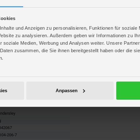
ön illustriert und erzählt – ein unvergessliches Leseerlebnis für Weltall-Begei
Cookies
nhalte und Anzeigen zu personalisieren, Funktionen für soziale
Website zu analysieren. Außerdem geben wir Informationen zu I
r soziale Medien, Werbung und Analysen weiter. Unsere Partner
 Daten zusammen, die Sie ihnen bereitgestellt haben oder die s
n.
re
nes Buch
ies
Anpassen
. 22,5 cm
. 28,7 cm
 2,8 cm
indersley
g
042067
104-206-7