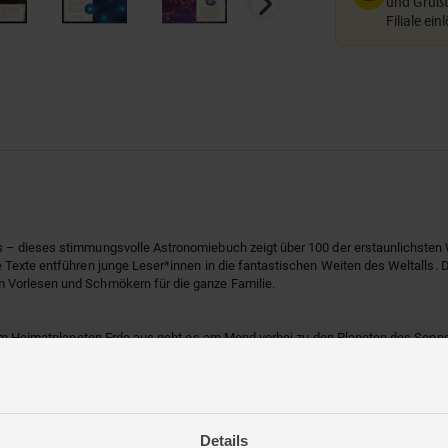
und Grußte
Filiale ein
s – dieses stimmungsvolle Astronomiebuch zeigt über 100 der erstaunlichste
 Texte entführen junge Leser*innen in die fantastischen Weiten des Weltalls
 Vorlesen und Schmökern für die ganze Familie.
serem Heimatplaneten Erde aus geht es am Mond vorbei zu den Planeten des Son
 zu leuchtenden Sternen, bunten Nebeln und fernen Galaxien.
ende Fakten wie zum Beispiel, dass jeder Mensch in seinem Körper Elemente 
ufnahmen, emotionale Fotografien und stimmungsvolle Illustrationen zeigen be
ges Märchenbuch mit Goldfolie auf dem Cover, Satin-Lesebändchen und Goldsch
Details