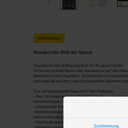
Beschreibung
Wundervolle Welt der Sterne
Wunderschönes Weltraumlexikon für die ganze Familie
Ob leuchtend helle Sterne oder Staubstürme auf dem Mar
Beeindruckende Fotografien, Illustrationen und spannende
und Goldfolie auf dem Cover zum perfekten Geschenk zum
Eine atemberaubende Reise durch den Weltraum:
• Über 100 Einblicke in das Weltall für Kinder – von un
Himmelskörpern. Im interstellaren Raum fliegt man weiter
• Lesenswerte Texte offenbaren Besonderheiten und spann
• Beeindruckende visuelle Gestaltung: fantastische Naha
Saturns oder die pulsierenden Überreste einer Supernova.
• Prachtvolle Ausstattung: Aufgemacht wie ein hochwerti
Zustimmung
• Perfektes Geschenk für die ganze Familie.