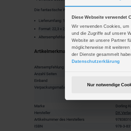
Die fantastische Welt der Astronomie für Kinder wundersch
Diese Webseite verwendet 
Lieferumfang: 1 Buch
Wir verwenden Cookies, um I
Format: 22,3 x 2,9 x 28,5 cm
und die Zugriffe auf unsere 
Altersempfehlung: ab 8 Jahren
Website an unsere Partner fü
möglicherweise mit weiteren
Artikelmerkmale
der Dienste gesammelt habe
Datenschutzerklärung
Altersempfehlung
ab 8 Jah
Anzahl Seiten
224
Einband
Gebunde
Nur notwendige Cook
Verpackungsmaße
Länge ca
Breite ca
Höhe ca.
Marke
Dorling K
Hersteller
DK Verla
Artikelnummer des Herstellers
9783831
ISBN
978-3-83