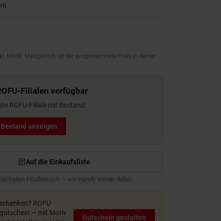
en
)
kl. MwSt. Maßgeblich ist der ausgezeichnete Preis in deiner
ROFU-Filialen verfügbar
ste ROFU-Filiale mit Bestand:
t Bestand anzeigen
Auf die Einkaufsliste
 nächsten Filialbesuch — am Handy immer dabei.
rschenken?
ROFU
utschein — mit Motiv
Gutschein gestalten