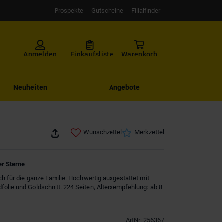
Prospekte
Gutscheine
Filialfinder
Anmelden
Einkaufsliste
Warenkorb
Neuheiten
Angebote
Wunschzettel
Merkzettel
er Sterne
uch für die ganze Familie. Hochwertig ausgestattet mit
olie und Goldschnitt. 224 Seiten, Altersempfehlung: ab 8
ArtNr
:
256367