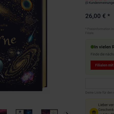
(
0
Kundenmeinung
26,00 €
*
*
Preisinformation in
Filiale.
In vielen 
Finde die näch
Filialen mi
Deine Liste für den
Lieber ve
Geschenkg