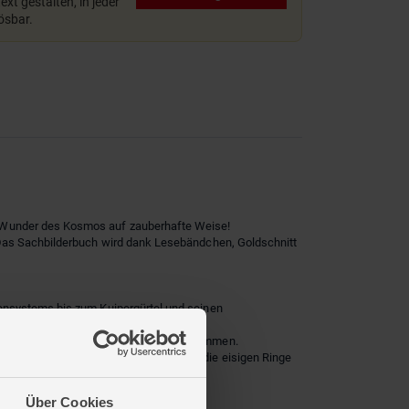
xt gestalten, in jeder
lösbar.
n Wunder des Kosmos auf zauberhafte Weise!
. Das Sachbilderbuch wird dank Lesebändchen, Goldschnitt
nensystems bis zum Kuipergürtel und seinen
hat, die aus einer Sternenexplosion stammen.
ispielsweise Fußspuren auf dem Mond, die eisigen Ringe
nitt.
Über Cookies