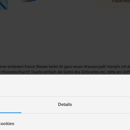
Filiale ein
er einläuten! Dieser Blaster bietet dir ganz neuen Wasserspaß! Kämpfe mi
de Wasserschlacht! Tauche einfach die Spitze des Schwertes ein, ziehe am Griff, 
Details
Cookies