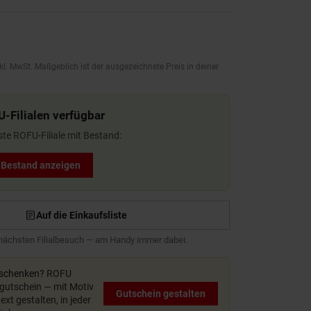
kl. MwSt. Maßgeblich ist der ausgezeichnete Preis in deiner
U-Filialen verfügbar
ste ROFU-Filiale mit Bestand:
t Bestand anzeigen
Auf die Einkaufsliste
 nächsten Filialbesuch — am Handy immer dabei.
rschenken?
ROFU
utschein — mit Motiv
Gutschein gestalten
xt gestalten, in jeder