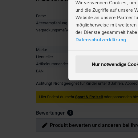
Wir verwenden Cookies, um I
und die Zugriffe auf unsere 
Farbe
blau
,
grü
Website an unsere Partner fü
Altersempfehlung
ab 6 Jah
möglicherweise mit weiteren
Verpackungsmaße
Länge ca
der Dienste gesammelt habe
Breite ca
Datenschutzerklärung
Höhe ca.
Marke
Zuru XSh
Hersteller
ZURU
Nur notwendige Cook
Artikelnummer des Herstellers
118122
EAN
4894680
Achtung!
Nicht geeignet für Kinder unter 3 Jahren. Abbrec
Hier findest du mehr
Sport & Freizeit
oder passendes hie
Bewertungen
Produkt bewerten und anderen bei ihr