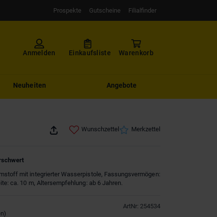
Prospekte
Gutscheine
Filialfinder
Anmelden
Einkaufsliste
Warenkorb
Neuheiten
Angebote
Wunschzettel
Merkzettel
rschwert
stoff mit integrierter Wasserpistole, Fassungsvermögen:
ite: ca. 10 m, Altersempfehlung: ab 6 Jahren.
ArtNr
:
254534
en
)