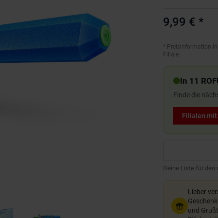
9,99 €
*
*
Preisinformation in
Filiale.
In 11 ROF
Finde die näch
Filialen mi
Deine Liste für den
Lieber ve
Geschenkg
und Grußte