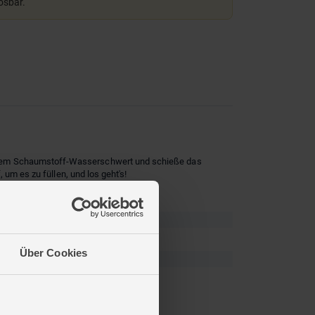
lösbar.
t dem Schaumstoff-Wasserschwert und schieße das
um es zu füllen, und los geht's!
Über Cookies