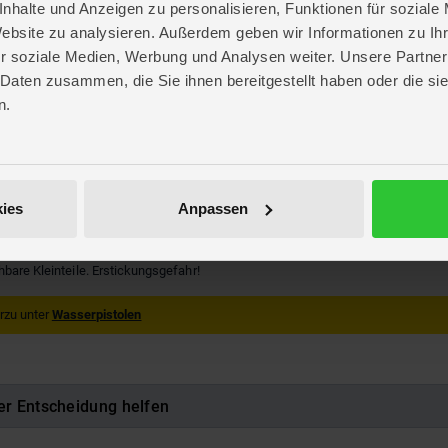
nhalte und Anzeigen zu personalisieren, Funktionen für soziale
Website zu analysieren. Außerdem geben wir Informationen zu I
n
,
weiß
r soziale Medien, Werbung und Analysen weiter. Unsere Partner
re
 Daten zusammen, die Sie ihnen bereitgestellt haben oder die s
. 65 cm
n.
. 15,5 cm
 5,8 cm
ot
ies
Anpassen
029644
hbare Kleinteile. Erstickungsgefahr!
rzu unter
Wasserpistolen
er Entscheidung helfen