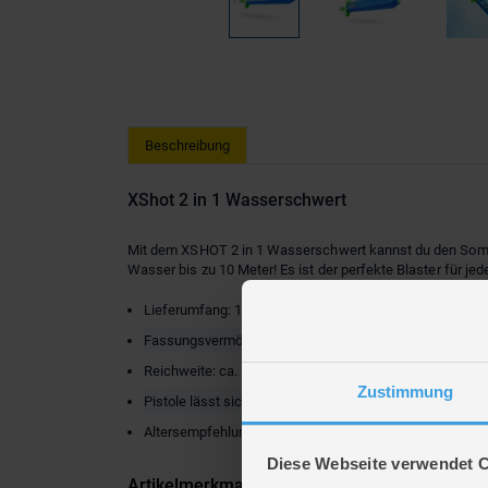
Beschreibung
XShot 2 in 1 Wasserschwert
Mit dem XSHOT 2 in 1 Wasserschwert kannst du den Somm
Wasser bis zu 10 Meter! Es ist der perfekte Blaster für je
Lieferumfang: 1 Wasserschwert
Fassungsvermögen: ca. 170 ml
Reichweite: ca. 10 m
Zustimmung
Pistole lässt sich durch Aufziehen befüllen
Altersempfehlung: ab 6 Jahren
Diese Webseite verwendet 
Artikelmerkmale