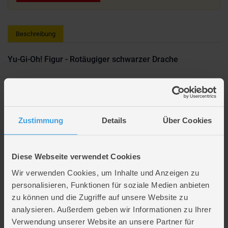
Beschreibung
Yu-Gi-Oh! Figur - Rotäugiger schwarzer Drache
Tauche ein in die Welt von Yu-Gi-Oh! Begleite Yugi und den Geist des
antiken Pharaos Atomu bei ihren Kämpfen gegen die Ungerechten und
bewahre mit ihnen gemeinsam, die Welt vor dem Untergang.
Lieferumfang: 1 x Yu-Gi-Oh Figur - Rotäugiger schwarzer Drache
Zustimmung
Details
Über Cookies
Artikelmaße: ca. 9,75 cm
Altersempfehlung: ab 6 Jahren
Hersteller: Boti
Diese Webseite verwendet Cookies
Hersteller-Artikelnr.: 38278
Wir verwenden Cookies, um Inhalte und Anzeigen zu
personalisieren, Funktionen für soziale Medien anbieten
Achtung!
Nicht für Kinder unter 3 Jahren geeignet.
Verschluckbare Kleinteile. Erstickungsgefahr.
zu können und die Zugriffe auf unsere Website zu
analysieren. Außerdem geben wir Informationen zu Ihrer
Action Figur ca. 9,75 cm
Verwendung unserer Website an unsere Partner für