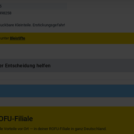
5
498258
luckbare Kleinteile. Erstickungsgefahr!
 unter
Bleistifte
er Entscheidung helfen
OFU-Filiale
 Vorteile vor Ort — in deiner ROFU-Filiale in ganz Deutschland.