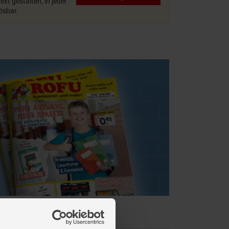
xt gestalten, in jeder
lösbar.