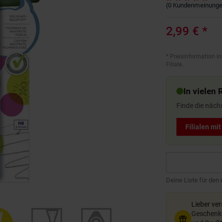
(
0
Kundenmeinung
2,99 €
*
*
Preisinformation in
Filiale.
In vielen 
Finde die näch
Filialen mi
Deine Liste für den
Lieber ve
Geschenkg