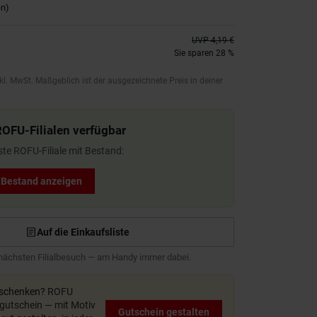
en
)
UVP
4,19 €
Sie sparen 28 %
kl. MwSt. Maßgeblich ist der ausgezeichnete Preis in deiner
ROFU-Filialen verfügbar
ste ROFU-Filiale mit Bestand:
t Bestand anzeigen
Auf die Einkaufsliste
 nächsten Filialbesuch — am Handy immer dabei.
rschenken?
ROFU
utschein — mit Motiv
Gutschein gestalten