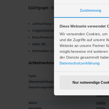
EASYgraph - Start - Dreikant-Bleistift für Link
Zustimmung
Lieferumfang: 1 x Dreikantbleistift-Set
Diese Webseite verwendet 
2 ergonomische Dreikant-Bleistifte für Linkshänder
Wir verwenden Cookies, um I
Rutschfeste Griffmulden
und die Zugriffe auf unsere 
Härte: HB
Website an unsere Partner fü
Strichstärke: 3,15 mm
möglicherweise mit weiteren
der Dienste gesammelt habe
Artikelmerkmale
Datenschutzerklärung
Farbe
blau
Altersempfehlung
ab 6 Jah
Nur notwendige Cook
Verpackungsmaße
Länge ca
Breite ca
Höhe ca.
Marke
Stabilo
Hersteller
Stabilo