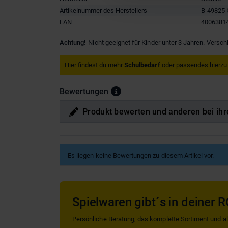
Artikelnummer des Herstellers
B-49825-
EAN
4006381
Achtung!
Nicht geeignet für Kinder unter 3 Jahren. Versch
Hier findest du mehr
Schulbedarf
oder passendes hierzu
Bewertungen
Produkt bewerten und anderen bei ihr
Es liegen keine Bewertungen zu diesem Artikel vor.
Spielwaren gibt´s in deiner R
Persönliche Beratung, das komplette Sortiment und alle