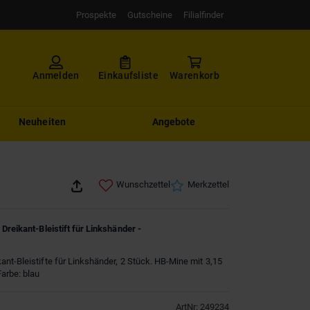
Prospekte
Gutscheine
Filialfinder
Anmelden
Einkaufsliste
Warenkorb
Neuheiten
Angebote
Wunschzettel
Merkzettel
 Dreikant-Bleistift für Linkshänder -
nt-Bleistifte für Linkshänder, 2 Stück. HB-Mine mit 3,15
arbe: blau
ArtNr
:
249234