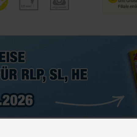
und Grußte
Filiale ein