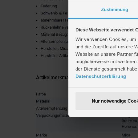
Federung
Zustimmung
Schwenk- & Feststellbare Vorderräder
abnehmbarer Frontbügel
Rückenlehne verstellbar
Diese Webseite verwendet 
Material Bezug: 100% Polyester
Wir verwenden Cookies, um I
Altersempfehlung: ab 6 Monaten
und die Zugriffe auf unsere 
Hersteller: Mica
Website an unsere Partner fü
Hersteller-Artikelnr.: RO105-07
möglicherweise mit weiteren
der Dienste gesammelt habe
Datenschutzerklärung
Artikelmerkmale
Farbe
grau
,
sch
Nur notwendige Cook
Material
Polyester
Altersempfehlung
ab 6 Mon
Verpackungsmaße
Länge ca
Breite ca
Höhe ca.
Marke
Mica