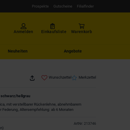
Prospekte
Gutscheine
Filialfinder
Anmelden
Einkaufsliste
Warenkorb
Neuheiten
Angebote
Wunschzettel
Merkzettel
- schwarz/hellgrau
ica, mit verstellbarer Rückenlehne, abnehmbarem
er Federung, Altersempfehlung: ab 6 Monaten
ArtNr
:
213746
en
)