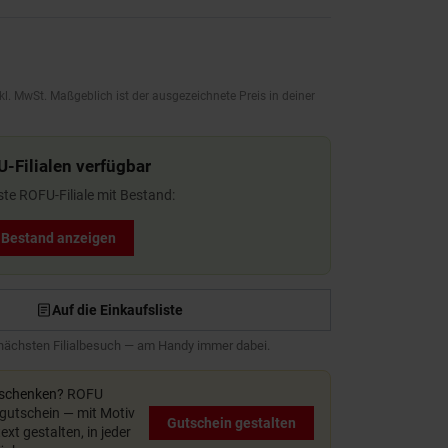
kl. MwSt. Maßgeblich ist der ausgezeichnete Preis in deiner
U-Filialen verfügbar
ste ROFU-Filiale mit Bestand:
t Bestand anzeigen
Auf die Einkaufsliste
 nächsten Filialbesuch — am Handy immer dabei.
rschenken?
ROFU
utschein — mit Motiv
Gutschein gestalten
xt gestalten, in jeder