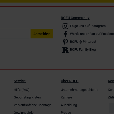
ROFU Community
Folge uns auf Instagram
Anmelden
Werde unser Fan auf Faceboo
ROFU @ Pinterest
ROFU Family Blog
Service
Über ROFU
Kon
Hilfe (FAQ)
Unternehmensgeschichte
Kon
Zah
Geburtstagskisten
Karriere
Verkaufsoffene Sonntage
Ausbildung
Gewinnspiele
Presse