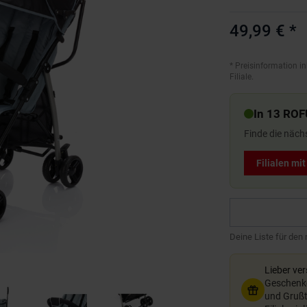
49,99 €
*
*
Preisinformation in
Filiale.
In 13 ROF
Finde die näch
Filialen mi
Deine Liste für den
Lieber ve
Geschenkg
und Grußte