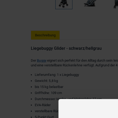
Beschreibung
Liegebuggy Glider - schwarz/hellgrau
Der
Buggy
eignet sich perfekt für den Alltag durch sein lei
und eine verstellbare Rückenlehne verfügt. Aufgrund der 4
Lieferumfang: 1 x Liegebuggy
Gewicht: 5,8 kg
bis 15 kg belastbar
Griffhöhe: 109 cm
Durchmesser Vorder- und Hinterräder: 12 cm
EVA-Räder
verstellbare Rückenlehne und Fußstütze
5-Punkt Gurt