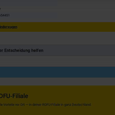
7
654451
inderwagen
er Entscheidung helfen
OFU-Filiale
 Vorteile vor Ort — in deiner ROFU-Filiale in ganz Deutschland.