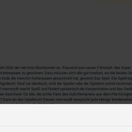
teht 2026 der nächste Blockbuster an. Passend zum neuen Filmstart: das Supe
n Kartenpaare zu gewinnen. Dazu müssen sich alle gut merken, wo die beiden bi
am Ende die meisten Kartenpaare gesammelt hat, gewinnt das Spiel. Die Spiel
fgedeckt. Sind sie identisch, sind der Spieler oder die Spielerin sofort noch
l memory® macht Spaß und fördert spielerisch die Konzentration und das Gedä
önes Geschenk für alle, die echte Fans des Kult-Klempners aus dem Pilz-Königrei
r? Dann an den Spieltisch! Dieses memory® verspricht jede Menge Wiedersehen
d beweist das beste Gedächtnis?
des neuen Kinofilms direkt auf den Spieltisch! Langanhaltender Spielspaß und e
ersums, zum Geburtstag, Ostern oder Weihnachten
nterschiedlichen Alters an einen Tisch zusammenzubringen. memory® hat best