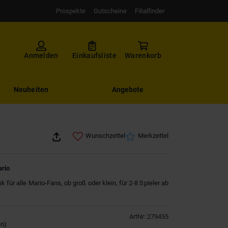
Prospekte
Gutscheine
Filialfinder
Anmelden
Einkaufsliste
Warenkorb
Neuheiten
Angebote
Wunschzettel
Merkzettel
rio
 für alle Mario-Fans, ob groß oder klein, für 2-8 Spieler ab
ArtNr
:
279455
en
)