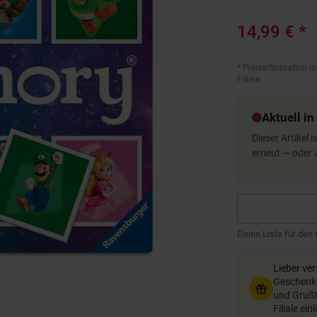
14,99 €
*
*
Preisinformation in
Filiale.
Aktuell in
Dieser Artikel 
erneut — oder
Deine Liste für den
Lieber ve
Geschenkg
und Grußte
Filiale ein