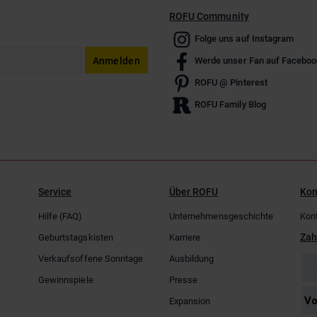
ROFU Community
Folge uns auf Instagram
Anmelden
Werde unser Fan auf Faceboo
ROFU @ Pinterest
ROFU Family Blog
Service
Über ROFU
Kon
Hilfe (FAQ)
Unternehmensgeschichte
Kon
Zah
Geburtstagskisten
Karriere
Verkaufsoffene Sonntage
Ausbildung
Gewinnspiele
Presse
Expansion