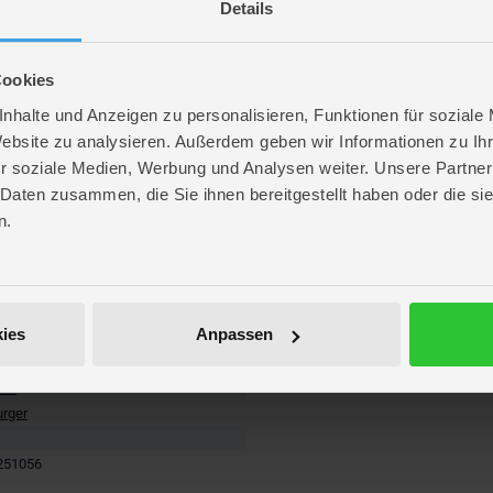
altung
Details
lms, steht das nächste große Kinoabenteuer bevor: The Super Mario Galaxy Mo
um Film
 dem immer zwei bildgleiche Karten gefunden werden müssen. Wer die meisten
Cookies
len. Das weltbekannte Merk-Spiel fördert spielerisch das Gedächtnis, die Wa
nhalte und Anzeigen zu personalisieren, Funktionen für soziale
Website zu analysieren. Außerdem geben wir Informationen zu I
r soziale Medien, Werbung und Analysen weiter. Unsere Partner
 Daten zusammen, die Sie ihnen bereitgestellt haben oder die s
re
n.
30 min
. 4,8 cm
. 19 cm
 19 cm
ies
Anpassen
rger
rio
rger
251056