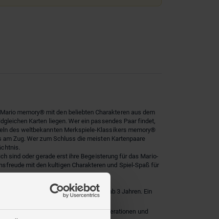
r Mario memory® mit den beliebten Charakteren aus dem
ldgleichen Karten liegen. Wer ein passendes Paar findet,
regeln des weltbekannten Merkspiele-Klassikers memory®
mals am Zug. Wer zum Schluss die meisten Kartenpaare
chtnis.
ch sind oder gerade erst ihre Begeisterung für das Mario-
sfreude mit den kultigen Charakteren und Spiel-Spaß für
ine tolle Beschäftigung für 2-8 Kinder ab 3 Jahren. Ein
echend einfache Regeln, verbindet Generationen und