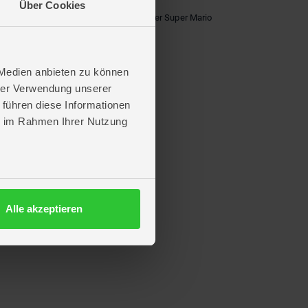
Über Cookies
vie! Passend dazu, das neue Ravensburger Super Mario
 der 32 Kartenpaare sammelt, gewinnt
hrnehmung und die Konzentration
 Medien anbieten zu können
hrer Verwendung unserer
 führen diese Informationen
ie im Rahmen Ihrer Nutzung
Alle akzeptieren