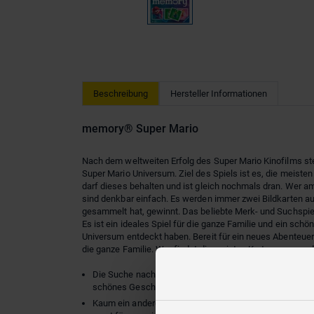
Beschreibung
Hersteller Informationen
memory® Super Mario
Nach dem weltweiten Erfolg des Super Mario Kinofilms s
Super Mario Universum. Ziel des Spiels ist es, die meiste
darf dieses behalten und ist gleich nochmals dran. Wer 
sind denkbar einfach. Es werden immer zwei Bildkarten au
gesammelt hat, gewinnt. Das beliebte Merk- und Suchspie
Es ist ein ideales Spiel für die ganze Familie und ein sch
Universum entdeckt haben. Bereit für ein neues Abenteue
die ganze Familie. Wer findet die meisten Kartenpaare un
Die Suche nach den gleichen Bildpaaren bringt die Welt 
schönes Geschenk für alle Fans des Super Mario Univ
Kaum ein anderes Spiel vermag es besser, Menschen u