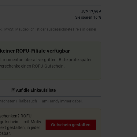
UVP
17,99 €
Sie sparen 16 %
kl. MwSt. Maßgeblich ist der ausgezeichnete Preis in deiner
 keiner ROFU-Filiale verfügbar
ist momentan überall vergriffen. Bitte prüfe später
 verschenke einen ROFU-Gutschein.
Auf die Einkaufsliste
 nächsten Filialbesuch — am Handy immer dabei.
rschenken?
ROFU
utschein — mit Motiv
Gutschein gestalten
xt gestalten, in jeder
lösbar.