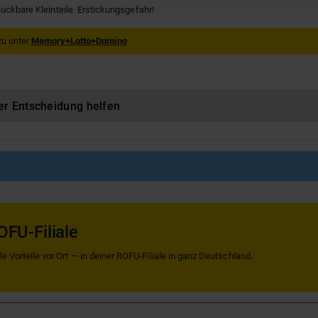
luckbare Kleinteile. Erstickungsgefahr!
zu unter
Memory+Lotto+Domino
er Entscheidung helfen
OFU-Filiale
 Vorteile vor Ort — in deiner ROFU-Filiale in ganz Deutschland.