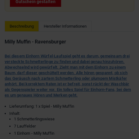
Gutschein gestalten
Beschreibung
Hersteller Informationen
Milly Muffin - Ravensburger
Bei diesem Einhorn Würfel-Laufspiel geht es darum, gemeinsam drei
versteckte Schmetterlinge zu finden und dabei genau hinzuhören.
Abwechselnd wird gewürfelt. Zieht man mit dem Einhorn zu einem
Baum, darf dieser geschüttelt werden. Alle hören gespannt, ob sich
das Geräusch nach zartem Schmetterling oder plumpem Mistkäfer
anhört. Bei korrektem Raten ist er befreit, sonst rückt der Waschbär
als Gegenspieler weiter vor. Ein tolles Spiel für Einhorn-Fans, bei dem
es um genaues Hören und Merken geht.
Lieferumfang: 1 x Spiel - Milly Muffin
Inhalt:
1 Schmetterlingswiese
7 Lauffelder
1 Einhorn - Milly Muffin