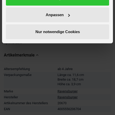
Tasche passen – ideal für kleine Pausen, lange Fahrten oder spontane
Spielrunden.
Anpassen
Ein Würfel, ein Zug, ein Freudenschrei – so fühlt sich ein richtig guter
Spieleabend an. Und mit unseren
Familienspielen
landet der Spaß direkt
auf deinem Tisch.
Nur notwendige Cookies
Spielspaß to go: Entdecke
Reisespiele & Mitbringspiele
, die in jede
Tasche passen – ideal für kleine Pausen, lange Fahrten oder spontane
Spielrunden.
Artikelmerkmale
Altersempfehlung
ab 4 Jahre
Verpackungsmaße
Länge ca. 11,6 cm
Breite ca. 18,7 cm
Höhe ca. 3,9 cm
Marke
Ravensburger
Hersteller
Ravensburger
Artikelnummer des Herstellers
20670
EAN
4005556206704