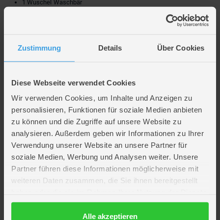
1 Wuschel Waschbär
6 Schmetterlinge
2 Mistkäfer
1 Würfel
Zustimmung
Details
Über Cookies
5 Bäume mit Chips zum Verschließen
4 Muffins
1 Spielanleitung
Kooperatives Einhorn Kinderspiel
Diese Webseite verwendet Cookies
Spieldauer: 10-15 Minuten
Wir verwenden Cookies, um Inhalte und Anzeigen zu
Spieleranzahl: 2 - 4 Spieler
personalisieren, Funktionen für soziale Medien anbieten
Altersempfehlung: 4 bis 8 Jahre
zu können und die Zugriffe auf unsere Website zu
Verpackungsmaße: ca. 12 x 18 x 4 cm
analysieren. Außerdem geben wir Informationen zu Ihrer
Hersteller: Ravensburger
Verwendung unserer Website an unsere Partner für
Hersteller-Artikelnr.: 20670
soziale Medien, Werbung und Analysen weiter. Unsere
Partner führen diese Informationen möglicherweise mit
Ein Würfel, ein Zug, ein Freudenschrei – so fühlt sich ein richtig guter
weiteren Daten zusammen, die Sie ihnen bereitgestellt
Spieleabend an. Und mit unseren
Familienspielen
landet der Spaß direkt
haben oder die sie im Rahmen Ihrer Nutzung der Dienste
auf deinem Tisch.
gesammelt haben.
Spielspaß to go: Entdecke
Reisespiele & Mitbringspiele
, die in jede
Datenschutzerklärung
Alle akzeptieren