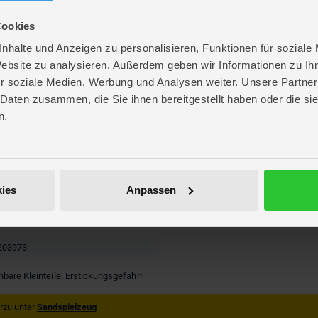
Cookies
nhalte und Anzeigen zu personalisieren, Funktionen für soziale
Website zu analysieren. Außerdem geben wir Informationen zu I
r soziale Medien, Werbung und Analysen weiter. Unsere Partner
 Daten zusammen, die Sie ihnen bereitgestellt haben oder die s
n.
re
. 18,6 cm
. 18,5 cm
 27,5 cm
ies
Anpassen
 Minnie Mouse
203973
hbare Kleinteile. Erstickungsgefahr!
rzu unter
Sandspielzeug