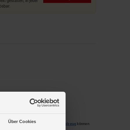
xt gestalten, in jeder
lösbar.
Über Cookies
r-Spaß genießen. Mit unserem
Sandspielzeug
können