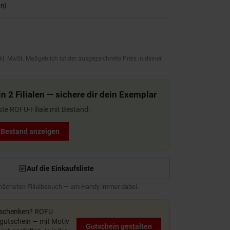
en
)
kl. MwSt. Maßgeblich ist der ausgezeichnete Preis in deiner
n 2 Filialen — sichere dir dein Exemplar
ste ROFU-Filiale mit Bestand:
t Bestand anzeigen
Auf die Einkaufsliste
 nächsten Filialbesuch — am Handy immer dabei.
rschenken?
ROFU
utschein — mit Motiv
Gutschein gestalten