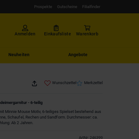
Prospekte
Gutscheine
Filialfinder
Anmelden
Einkaufsliste
Warenkorb
Neuheiten
Angebote
Wunschzettel
Merkzettel
eimergarnitur - 6-teilig
it Minnie Mouse Motiv, 6-teiliges Spielset bestehend aus
anne, Schaufel, Rechen und Sandform. Durchmesser: ca.
lung: Ab 2 Jahren.
ArtNr
:
246399