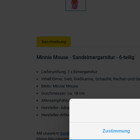
Beschreibung
Minnie Mouse - Sandeimergarnitur - 6-teilig
Lieferumfang: 1 x Eimergarnitur
Inhalt:Eimer, Sieb, Gießkanne, Schaufel, Rechen und S
Motiv: Minnie Mouse
Durchmesser: ca. 18 cm
Altersempfehlung: ab 2 Jahren
Hersteller: Adriatic
Hersteller-Artikelnr.: 20397
Zustimmung
Mit unserem
Sandspielzeug
können kleine Baumeister i
kleine Baumeister im Sandkasten beeindruckende Bauwer