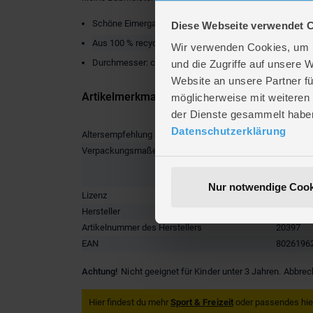
Schöne Eimergarnitur mit Minnie-Grafiken
Diese Webseite verwendet 
Aus 100 % recycelbarem, ungiftigem Kunststoff
Wir verwenden Cookies, um I
Durchmesser: ca. 18 cm
und die Zugriffe auf unsere 
Website an unsere Partner fü
Artikelmerkmale
möglicherweise mit weiteren
der Dienste gesammelt habe
Datenschutzerklärung
Altersempfehlung
ab 2 Jah
Verpackungsmaße
Länge ca
Breite ca
Höhe ca.
Nur notwendige Cook
Lizenz
Disney -
Hersteller
Adriatic
Artikelnummer des Herstellers
20397
EAN
8026196
Achtung!
Nicht geeignet für Kinder unter 3 Jahren. Abbrec
Hier findest du mehr
Sport & Freizeit
oder passendes hie