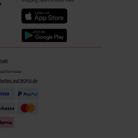
Shopping, News & vieles mehr
k
takt
taktformular
larten auf ROFU.de