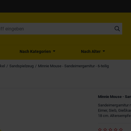
Nach Kategorien
Nach Alter
kel
Sandspielzeug
Minnie Mouse - Sandeimergarnitur - 6-teilig
Minnie Mouse - Sand
Sandeimergarnitur m
Eimer, Sieb, Gießk
18 cm. Altersempfeh