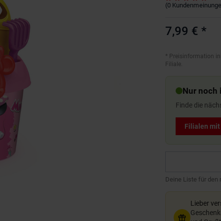
(
0
Kundenmeinung
7,99 €
*
*
Preisinformation in
Filiale.
Nur noch i
Finde die näch
Filialen mi
Deine Liste für den
Lieber ve
Geschenkg