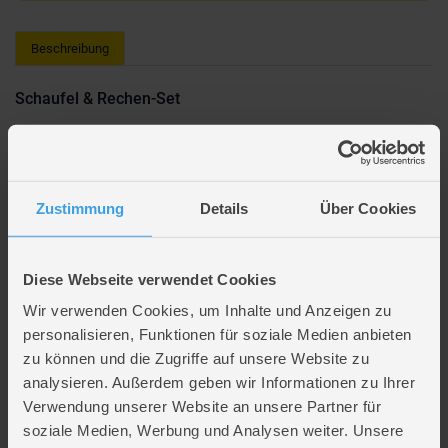
Beschreibung
Schaufel & Rechen-Set
Ganz egal! - Mit dem
Sandspielzeug von Gowi
kann das Buddeln im
Sandkasten oder am Strand losgehen.
Im Lieferumfang sind eine
stabile Schaufel und ein Rechen
enthalten, so
Zustimmung
Details
Über Cookies
können die Kleinen ihrer Kreativität beim Sandburgenbauen freien Lauf
lassen.
Artikelmaße: Schaufel ca. 24 cm lang
Diese Webseite verwendet Cookies
Artikel-Nr: 559-22
Wir verwenden Cookies, um Inhalte und Anzeigen zu
Hersteller: Gowi
personalisieren, Funktionen für soziale Medien anbieten
zu können und die Zugriffe auf unsere Website zu
analysieren. Außerdem geben wir Informationen zu Ihrer
Lieferumfang
Verwendung unserer Website an unsere Partner für
soziale Medien, Werbung und Analysen weiter. Unsere