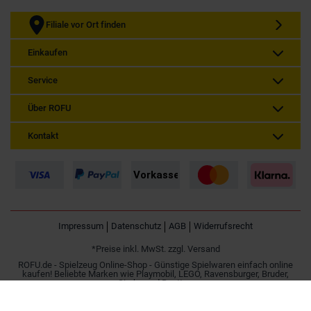
Filiale vor Ort finden
Einkaufen
Service
Über ROFU
Kontakt
Impressum
Datenschutz
AGB
Widerrufsrecht
*Preise inkl. MwSt. zzgl. Versand
ROFU.de - Spielzeug Online-Shop - Günstige Spielwaren einfach online
kaufen! Beliebte Marken wie Playmobil, LEGO, Ravensburger, Bruder,
Simba und Besttoy.
Spielzeug online kaufen | Günstig im Internet bestellen