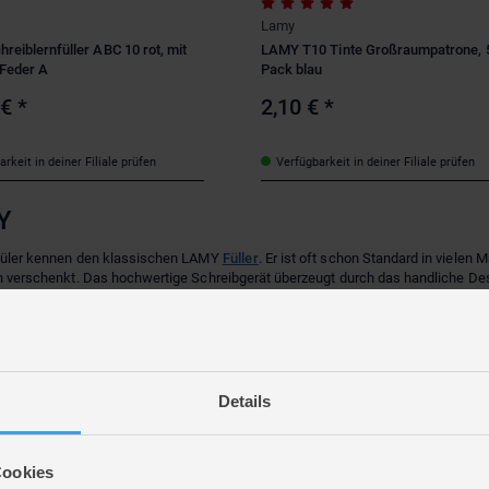
Lamy
reiblernfüller ABC 10 rot, mit
LAMY T10 Tinte Großraumpatrone, 
 Feder A
Pack blau
 €
*
2,10 €
*
rkeit in deiner Filiale prüfen
Verfügbarkeit in deiner Filiale prüfen
Y
hüler kennen den klassischen LAMY
Füller
. Er ist oft schon Standard in vielen
h verschenkt. Das hochwertige Schreibgerät überzeugt durch das handliche De
lität. Durch die unterschiedlichen Farben und die immer wieder neuen Special E
ig den Nerv der Zeit und die Geschmäcker aller Schreibenden.
Geschichte der Marke LAMY
Details
dete C. Josef Lamy in Heidelberg die Orthos Füllfederhalter-Fabrik. Drei Jahr
rhalter-Fabrik als Zeichen der Veränderung in C. Josef Lamy GmbH umbenannt.
 ersten LAMY Modell 1966 entwickelte sich das Unternehmen zum Marktführer 
Cookies
e Modell mit dem Namen LAMY 2000 widersetzte sich rigoros den überladenen