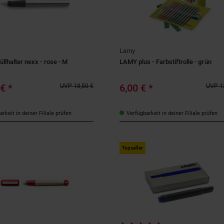
Lamy
llhalter nexx - rose - M
LAMY plus - Farbstiftrolle - grün
 €
*
6,00 €
*
UVP
18,50 €
UVP
1
rkeit in deiner Filiale prüfen
Verfügbarkeit in deiner Filiale prüfen
Topseller