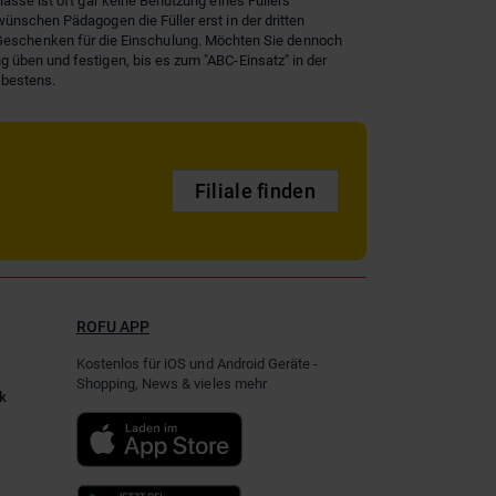
asse ist oft gar keine Benutzung eines Füllers
ünschen Pädagogen die Füller erst in der dritten
eschenken für die Einschulung. Möchten Sie dennoch
 üben und festigen, bis es zum "ABC-Einsatz" in der
 bestens.
Filiale finden
ROFU APP
Kostenlos für iOS und Android Geräte -
Shopping, News & vieles mehr
k