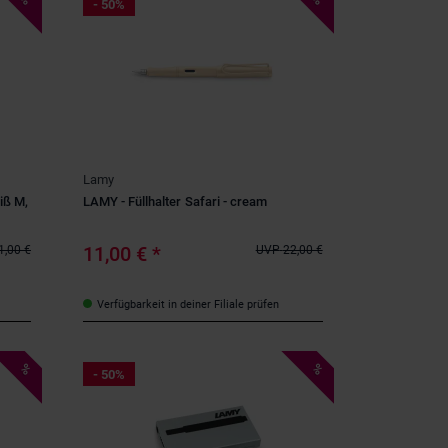
- 50%
Lamy
iß M,
LAMY - Füllhalter Safari - cream
11,00 €
*
1,00 €
UVP
22,00 €
Verfügbarkeit in deiner Filiale prüfen
%
%
- 50%