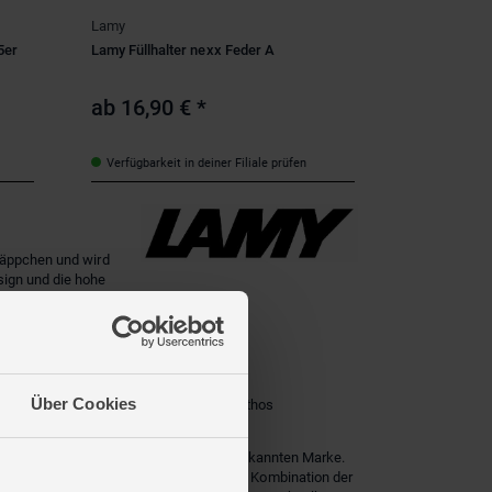
Lamy
5er
Lamy Füllhalter nexx Feder A
ab
16,90 €
*
Verfügbarkeit in deiner Filiale prüfen
 Mäppchen und wird
sign und die hohe
dition trifft LAMY
Über Cookies
e nach dem Zweiten Weltkrieg wird die Orthos
in Deutschland und zu einer weltweit bekannten Marke.
 Formen des Zeitgeschmacks. Durch die Kombination der