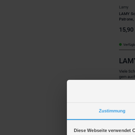
Lamy
LAMY Sch
Patrone,
15,90
Verfügba
LAM
Viele Sc
gern auc
Funktiona
regelmäß
Die 
Zustimmung
1930 grün
Füllfede
Seit dem
Diese Webseite verwendet 
Das erst