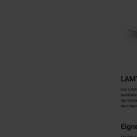
LAMY
Der LAMY 
beinhalte
der Schre
dem Namen
Eigne