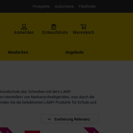
Prospekte
Gutscheine
Filialfinder
Anmelden
Einkaufsliste
Warenkorb
Neuheiten
Angebote
er Grundschule das Schreiben mit dem LAMY
 den Herstellern von Markenschreibgeräten, was durch die
inden Sie die beliebtesten LAMY-Produkte für Schule und
Sortierung Relevanz
%
%