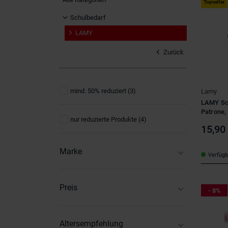
Topseller
Schulbedarf
LAMY
Zurück
mind. 50% reduziert
(3)
Lamy
LAMY Sch
Patrone,
nur reduzierte Produkte
(4)
15,90
Marke
Verfügba
Lamy
(8)
Preis
- 8%
1
-
16
Altersempfehlung