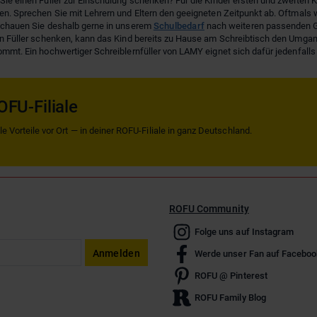
ie einen Füller zur Einschulung schenken? Für die Kinder ersten und zweiten Kl
n. Sprechen Sie mit Lehrern und Eltern den geeigneten Zeitpunkt ab. Oftmals w
Schauen Sie deshalb gerne in unserem
Schulbedarf
nach weiteren passenden G
n Füller schenken, kann das Kind bereits zu Hause am Schreibtisch den Umgang
mmt. Ein hochwertiger Schreiblernfüller von LAMY eignet sich dafür jedenfalls
OFU-Filiale
 Vorteile vor Ort — in deiner ROFU-Filiale in ganz Deutschland.
ROFU Community
Folge uns auf Instagram
Anmelden
Werde unser Fan auf Faceboo
ROFU @ Pinterest
ROFU Family Blog