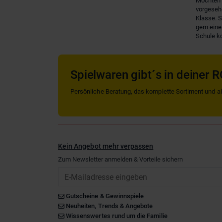
Möchten S
vorgesehe
Klasse. 
gern eine
Schule ko
Spielwaren gibt´s in deiner R
Persönliche Beratung, das komplette Sortiment und alle
Kein Angebot mehr verpassen
Zum Newsletter anmelden & Vorteile sichern
Email
Gutscheine & Gewinnspiele
Neuheiten, Trends & Angebote
Wissenswertes rund um die Familie