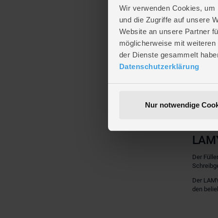
Materiali
Wir verwenden Cookies, um I
LAMY Des
und die Zugriffe auf unsere 
1983 brin
Website an unsere Partner fü
2012 ist 
möglicherweise mit weiteren
Unterneh
der Dienste gesammelt habe
Das D
Datenschutzerklärung
Das Desi
beinhalte
liefern.
Nur notwendige Cook
Sowohl du
das Unte
LAMY
Der Fülle
Schreibge
Der LAMY 
den belie