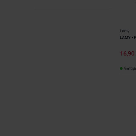
4-6 Jahre
(4)
7-9 Jahre
(5)
10-12 Jahre
(4)
Lamy
ab 12 Jahren
(3)
LAMY - Fü
16,90
Verfügba