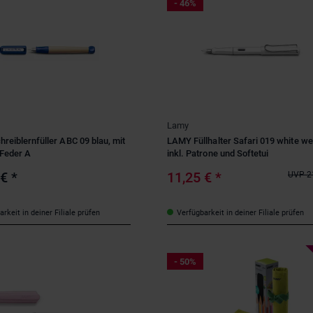
- 46%
Lamy
reiblernfüller ABC 09 blau, mit
LAMY Füllhalter Safari 019 white we
 Feder A
inkl. Patrone und Softetui
 €
*
11,25 €
*
UVP
2
rkeit in deiner Filiale prüfen
Verfügbarkeit in deiner Filiale prüfen
- 50%