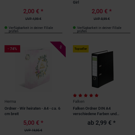
Girl
Tabaluga Peter Maffay Stiftung
(7)
Preis
Pagna
(6)
2,00 €
*
2,00 €
*
1
-
7
UVP
4,99 €
UVP
8,99 €
Verfügbarkeit in deiner Filiale
Verfügbarkeit in deiner Filiale
Spielwelt
prüfen
prüfen
Fantasy
(1)
Fußball
(1)
%
- 74%
Topseller
Altersempfehlung
Monster
(1)
4-6 Jahre
(4)
7-9 Jahre
(4)
Format
10-12 Jahre
(2)
DIN A4
(42)
ab 12 Jahren
(2)
DIN A5
(3)
Für wen?
Herma
Falken
Kinder
(7)
Ordner - Wir heiraten - A4 - ca. 6
Falken Ordner DIN A4
cm breit
verschiedene Farben und
Modelle
5,00 €
*
ab
2,99 €
*
UVP
19,95 €