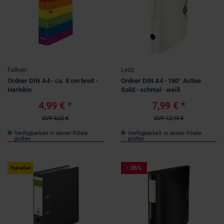
Falken
Leitz
Ordner DIN A4 - ca. 8 cm breit -
Ordner DIN A4 - 180° Active
Harlekin
Solid - schmal - weiß
4,99 €
*
7,99 €
*
UVP
5,02 €
UVP
12,49 €
Verfügbarkeit in deiner Filiale
Verfügbarkeit in deiner Filiale
prüfen
prüfen
- 36%
Topseller