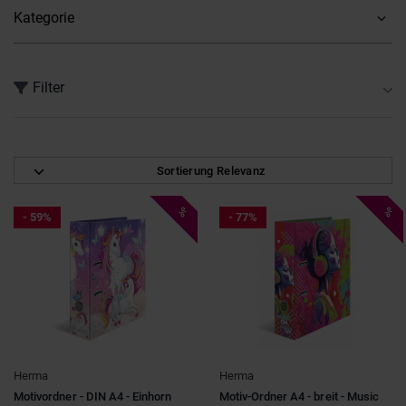
Kategorie
Filter
mind. 50% reduziert
(3)
Sortierung Relevanz
nur reduzierte Produkte
(11)
%
%
- 59%
- 77%
nur Neuheiten anzeigen
(3)
Marke
Falken
(6)
Herma
(6)
Stars & Themen
Herma
Herma
Leitz
(7)
Strassenkicker
(1)
Motivordner - DIN A4 - Einhorn
Motiv-Ordner A4 - breit - Music
Mica College
(8)