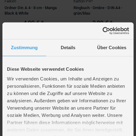
Falken
Karton P+P
Ordner Din A 4 - 8 cm - Manga
Ringbuch - Ombre - DIN A4 -
Black & White
grün/blau
4,99 €
*
3,99 €
*
Verfügbarkeit in deiner Filiale
Verfügbarkeit in deiner Filiale
prüfen
prüfen
Zustimmung
Details
Über Cookies
NEU
Diese Webseite verwendet Cookies
Wir verwenden Cookies, um Inhalte und Anzeigen zu
personalisieren, Funktionen für soziale Medien anbieten
zu können und die Zugriffe auf unsere Website zu
analysieren. Außerdem geben wir Informationen zu Ihrer
Verwendung unserer Website an unsere Partner für
Euro-Trade
pbs-factory
soziale Medien, Werbung und Analysen weiter. Unsere
Sammelmappe - DIN A4 - mit
Ordner DIN A4 - Controller - ca. 8
Partner führen diese Informationen möglicherweise mit
Gummizug - schwarz/blau
cm breit
weiteren Daten zusammen, die Sie ihnen bereitgestellt
1,99 €
*
3,99 €
*