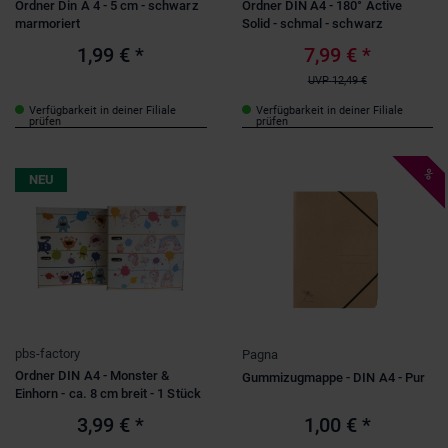
Ordner Din A 4 - 5 cm - schwarz
Ordner DIN A4 - 180° Active
marmoriert
Solid - schmal - schwarz
1,99 €
*
7,99 €
*
UVP
12,49 €
Verfügbarkeit in deiner Filiale
Verfügbarkeit in deiner Filiale
prüfen
prüfen
%
NEU
pbs-factory
Pagna
Ordner DIN A4 - Monster &
Gummizugmappe - DIN A4 - Pur
Einhorn - ca. 8 cm breit - 1 Stück
3,99 €
*
1,00 €
*