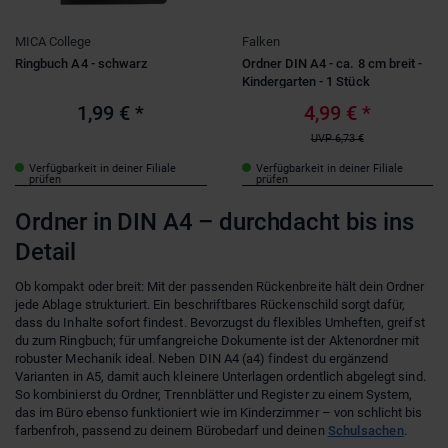
MICA College
Falken
Ringbuch A4 - schwarz
Ordner DIN A4 - ca. 8 cm breit -
Kindergarten - 1 Stück
1,99 €
*
4,99 €
*
UVP
6,73 €
Verfügbarkeit in deiner Filiale
Verfügbarkeit in deiner Filiale
prüfen
prüfen
Ordner in DIN A4 – durchdacht bis ins
Detail
Ob kompakt oder breit: Mit der passenden Rückenbreite hält dein Ordner
jede Ablage strukturiert. Ein beschriftbares Rückenschild sorgt dafür,
dass du Inhalte sofort findest. Bevorzugst du flexibles Umheften, greifst
du zum Ringbuch; für umfangreiche Dokumente ist der Aktenordner mit
robuster Mechanik ideal. Neben DIN A4 (a4) findest du ergänzend
Varianten in A5, damit auch kleinere Unterlagen ordentlich abgelegt sind.
So kombinierst du Ordner, Trennblätter und Register zu einem System,
das im Büro ebenso funktioniert wie im Kinderzimmer – von schlicht bis
farbenfroh, passend zu deinem Bürobedarf und deinen
Schulsachen
.