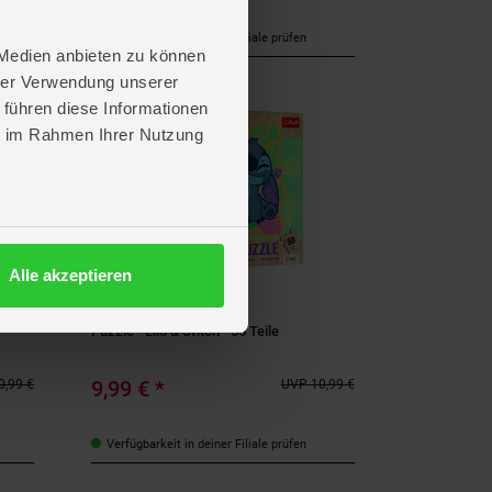
Verfügbarkeit in deiner Filiale prüfen
 Medien anbieten zu können
hrer Verwendung unserer
 führen diese Informationen
- 9%
ie im Rahmen Ihrer Nutzung
Alle akzeptieren
Trefl
Puzzle - Lilo & Stitch - 50 Teile
9,99 €
*
0,99 €
UVP
10,99 €
Verfügbarkeit in deiner Filiale prüfen