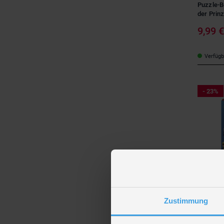
Puzzle-B
der Prinz
9,99 
Verfügba
- 23%
Ravensbu
Puzzle-Bo
- 3x49 Te
Zustimmung
9,99 