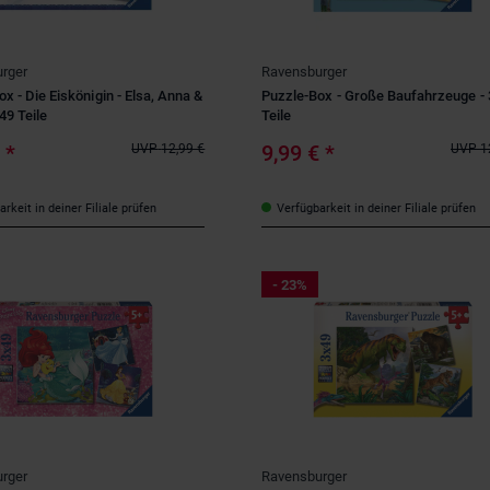
rger
Ravensburger
x - Die Eiskönigin - Elsa, Anna &
Puzzle-Box - Große Baufahrzeuge - 
 49 Teile
Teile
€
*
9,99 €
*
UVP
12,99 €
UVP
1
rkeit in deiner Filiale prüfen
Verfügbarkeit in deiner Filiale prüfen
- 23%
rger
Ravensburger