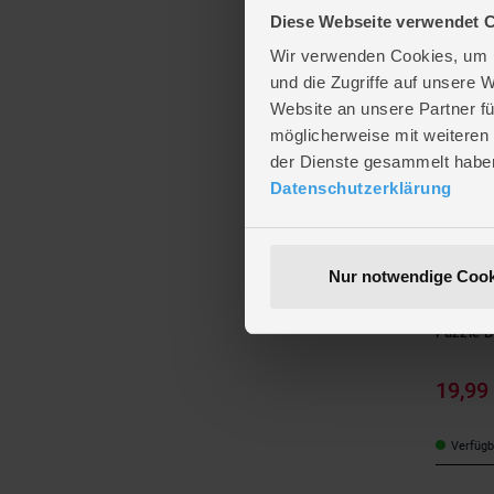
Diese Webseite verwendet 
Verfügba
Wir verwenden Cookies, um I
und die Zugriffe auf unsere 
Website an unsere Partner fü
möglicherweise mit weiteren
der Dienste gesammelt habe
Datenschutzerklärung
Nur notwendige Cook
Schmidt 
Puzzle-Bo
19,99
Verfügba