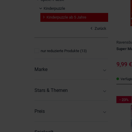
Kinderpuzzle
Kinderpuzzle ab 5 Jahre
Zurück
Ravensbu
Super Mar
nur reduzierte Produkte
(13)
9,99 
Marke
Ravensburger
(13)
Verfügba
Schmidt Spiele
(1)
Stars & Themen
Trefl
(2)
Disney - Die Eiskönigin
(2)
- 23%
Disney - Lilo & Stitch
(1)
Preis
DreamWorks - Gabby's Dollhouse
(1)
9
-
19
Miraculous
(1)
PAW Patrol
(3)