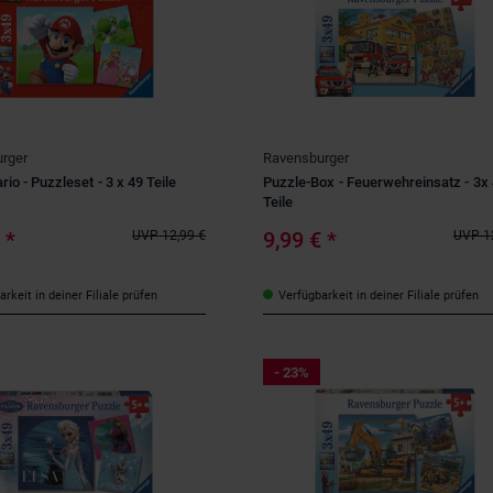
rger
Ravensburger
io - Puzzleset - 3 x 49 Teile
Puzzle-Box - Feuerwehreinsatz - 3x
Teile
€
*
9,99 €
*
UVP
12,99 €
UVP
1
rkeit in deiner Filiale prüfen
Verfügbarkeit in deiner Filiale prüfen
- 23%