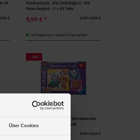
3x 49
Kinderpuzzle - Die Eiskönigin 2 - Die
Reise beginnt - 3 x 49 Teile
9,99 €
*
2,99 €
UVP
12,99 €
Verfügbarkeit in deiner Filiale prüfen
- 23%
Ravensburger
4
Puzzle-Box - Paw Patrol - Bezaubernde
Hundemädchen - 3x 49 Teile
Über Cookies
9,99 €
*
2,99 €
UVP
12,99 €