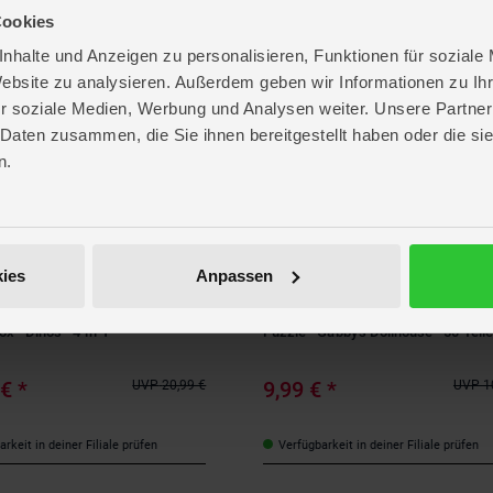
Cookies
rkeit in deiner Filiale prüfen
Verfügbarkeit in deiner Filiale prüfen
nhalte und Anzeigen zu personalisieren, Funktionen für soziale
Website zu analysieren. Außerdem geben wir Informationen zu I
r soziale Medien, Werbung und Analysen weiter. Unsere Partner
- 9%
 Daten zusammen, die Sie ihnen bereitgestellt haben oder die s
n.
ies
Anpassen
Spiele
Trefl
x - Dinos - 4-in-1
Puzzle - Gabby's Dollhouse - 50 Teile
 €
*
9,99 €
*
UVP
20,99 €
UVP
1
rkeit in deiner Filiale prüfen
Verfügbarkeit in deiner Filiale prüfen