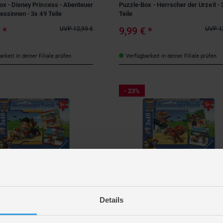
ox - Disney Princess - Abenteuer
Puzzle-Box - Herrscher der Urzeit - 
essinnen - 3x 49 Teile
Teile
€
*
9,99 €
*
UVP
12,99 €
UVP
1
rkeit in deiner Filiale prüfen
Verfügbarkeit in deiner Filiale prüfen
- 23%
rger
Ravensburger
x - Paw Patrol - Helden mit Fell
Puzzle-Box - Paw Patrol - Team auf 
ile
Pfoten - 3x49 Teile
Details
€
*
9,99 €
*
UVP
12,99 €
UVP
1