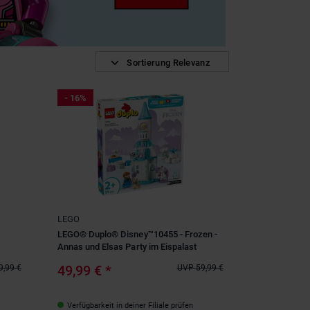
Sortierung Relevanz
- 16%
LEGO
LEGO® Duplo® Disney™10455 - Frozen -
Annas und Elsas Party im Eispalast
49,99 €
*
9,99 €
UVP
59,99 €
Verfügbarkeit in deiner Filiale prüfen