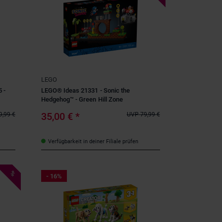
LEGO
 -
LEGO® Ideas 21331 - Sonic the
Hedgehog™ - Green Hill Zone
35,00 €
*
9,99 €
UVP
79,99 €
Verfügbarkeit in deiner Filiale prüfen
%
- 16%