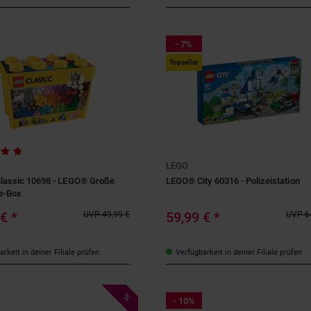
- 7%
Topseller
LEGO
lassic 10698 - LEGO® Große
LEGO® City 60316 - Polizeistation
e-Box
 €
*
59,99 €
*
UVP
49,99 €
UVP
6
rkeit in deiner Filiale prüfen
Verfügbarkeit in deiner Filiale prüfen
%
- 10%