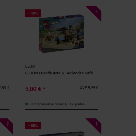
%
- 49%
LEGO
LEGO® Friends 42606 - Rollendes Café
5,00 €
*
4,99 €
UVP
9,99 €
Verfügbarkeit in deiner Filiale prüfen
%
%
- 55%