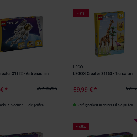
- 7%
LEGO
eator 31152 - Astronaut im
LEGO® Creator 31150 - Tiersafari
 €
*
59,99 €
*
UVP
49,99 €
UVP
6
rkeit in deiner Filiale prüfen
Verfügbarkeit in deiner Filiale prüfen
- 49%