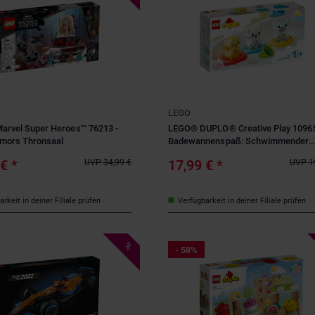
LEGO
rvel Super Heroes™ 76213 -
LEGO® DUPLO® Creative Play 10965
mors Thronsaal
Badewannenspaß: Schwimmender
Tierzug
 €
*
17,99 €
*
UVP
34,99 €
UVP
1
rkeit in deiner Filiale prüfen
Verfügbarkeit in deiner Filiale prüfen
%
- 58%