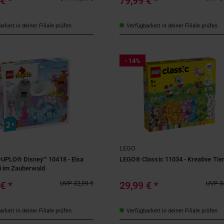
 €
*
79,99 €
*
rkeit in deiner Filiale prüfen
Verfügbarkeit in deiner Filiale prüfen
- 14%
LEGO
UPLO® Disney™ 10418 - Elsa
LEGO® Classic 11034 - Kreative Tie
i im Zauberwald
 €
*
29,99 €
*
UVP
32,99 €
UVP
3
rkeit in deiner Filiale prüfen
Verfügbarkeit in deiner Filiale prüfen