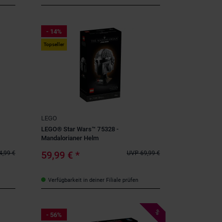
- 14%
Topseller
LEGO
LEGO® Star Wars™ 75328 -
Mandalorianer Helm
59,99 €
*
4,99 €
UVP
69,99 €
Verfügbarkeit in deiner Filiale prüfen
%
- 56%