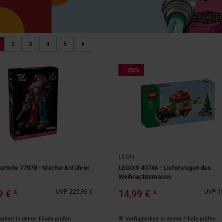
2
3
4
5
- 25%
LEGO
rtnite 77078 - Mecha-Anführer
LEGO® 40746 - Lieferwagen des
Weihnachtsmanns
9 €
*
14,99 €
*
UVP
229,99 €
UVP
1
rkeit in deiner Filiale prüfen
Verfügbarkeit in deiner Filiale prüfen