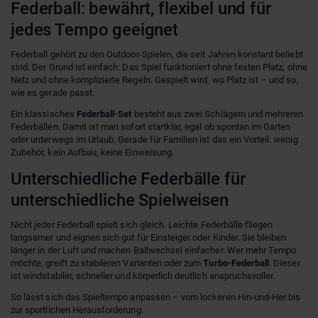
Federball: bewährt, flexibel und für
jedes Tempo geeignet
Federball gehört zu den Outdoor-Spielen, die seit Jahren konstant beliebt
sind. Der Grund ist einfach: Das Spiel funktioniert ohne festen Platz, ohne
Netz und ohne komplizierte Regeln. Gespielt wird, wo Platz ist – und so,
wie es gerade passt.
Ein klassisches
Federball-Set
besteht aus zwei Schlägern und mehreren
Federbällen. Damit ist man sofort startklar, egal ob spontan im Garten
oder unterwegs im Urlaub. Gerade für Familien ist das ein Vorteil: wenig
Zubehör, kein Aufbau, keine Einweisung.
Unterschiedliche Federbälle für
unterschiedliche Spielweisen
Nicht jeder Federball spielt sich gleich. Leichte Federbälle fliegen
langsamer und eignen sich gut für Einsteiger oder Kinder. Sie bleiben
länger in der Luft und machen Ballwechsel einfacher. Wer mehr Tempo
möchte, greift zu stabileren Varianten oder zum
Turbo-Federball
. Dieser
ist windstabiler, schneller und körperlich deutlich anspruchsvoller.
So lässt sich das Spieltempo anpassen – vom lockeren Hin-und-Her bis
zur sportlichen Herausforderung.