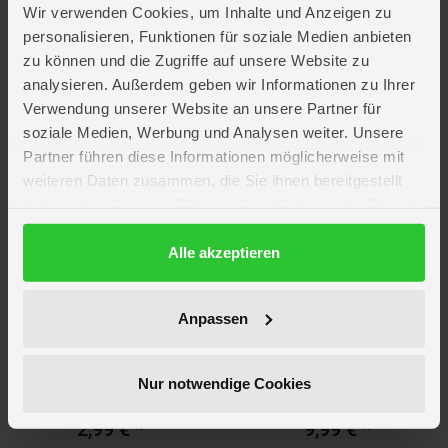
Badminton Set - Talbot-Torro - 2
Giant Racket Set
Wir verwenden Cookies, um Inhalte und Anzeigen zu
Attacker
personalisieren, Funktionen für soziale Medien anbieten
19,99 €
*
14,99 €
*
zu können und die Zugriffe auf unsere Website zu
analysieren. Außerdem geben wir Informationen zu Ihrer
UVP
22,99 €
UVP
17,99 €
Verwendung unserer Website an unsere Partner für
Verfügbarkeit in deiner Filiale
Verfügbarkeit in deiner Filiale
prüfen
prüfen
soziale Medien, Werbung und Analysen weiter. Unsere
Partner führen diese Informationen möglicherweise mit
weiteren Daten zusammen, die Sie ihnen bereitgestellt
Topseller
haben oder die sie im Rahmen Ihrer Nutzung der Dienste
gesammelt haben.
Datenschutzerklärung
Alle akzeptieren
Anpassen
Schildkröt
Schildkröt
Badminton Ball - Aero Fun - 3er
Badminton Set - Magic Sports
Nur notwendige Cookies
Set
2,99 €
*
9,99 €
*