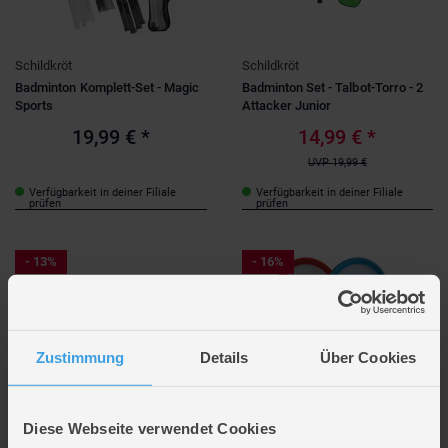
Schildkröt
Schildkröt
Badminton Komplett-Set - Magic
Badminton Set - Talbot-Torro - 2
Sports
Attacker Junior
19,99 €
*
14,99 €
*
UVP
19,99 €
Verfügbarkeit in deiner Filiale
Verfügbarkeit in deiner Filiale
prüfen
prüfen
- 13%
- 16%
Zustimmung
Details
Über Cookies
Diese Webseite verwendet Cookies
Schildkröt
Schildkröt