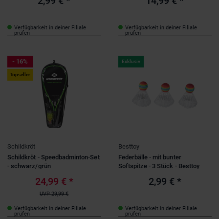
2,99 €
*
14,99 €
*
Erwachsene
(1)
ab 12 Jahren
(2)
Kinder
(3)
Verfügbarkeit in deiner Filiale
Verfügbarkeit in deiner Filiale
Kleinkinder
(1)
prüfen
prüfen
Teenager
(1)
- 16%
Exklusiv
Topseller
Schildkröt
Besttoy
Schildkröt - Speedbadminton-Set
Federbälle - mit bunter
- schwarz/grün
Softspitze - 3 Stück - Besttoy
24,99 €
*
2,99 €
*
UVP
29,99 €
Verfügbarkeit in deiner Filiale
Verfügbarkeit in deiner Filiale
prüfen
prüfen