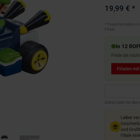
19,99 €
*
*
Preisinformation in
Filiale.
In 12 ROF
Finde die näch
Filialen mi
Deine Liste für den
Lieber ve
Geschenkg
und Grußte
Filiale ein