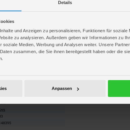
Details
Cookies
nhalte und Anzeigen zu personalisieren, Funktionen für soziale
r
Website zu analysieren. Außerdem geben wir Informationen zu I
re
r soziale Medien, Werbung und Analysen weiter. Unsere Partner
. 13 cm
 Daten zusammen, die Sie ihnen bereitgestellt haben oder die s
. 17,4 cm
n.
 10,3 cm
 Akku-Pack () 80 mAh (enthalten)
 Mignon AAA (enthalten)
787
ies
Anpassen
kartikel
RC
ART
Toys
33
148395