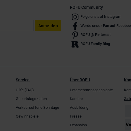
ROFU Community
Folge uns auf Instagram
Anmelden
Werde unser Fan auf Faceboo
ROFU @ Pinterest
ROFU Family Blog
Service
Über ROFU
Kon
Hilfe (FAQ)
Unternehmensgeschichte
Kon
Zah
Geburtstagskisten
Karriere
Verkaufsoffene Sonntage
Ausbildung
Gewinnspiele
Presse
Expansion