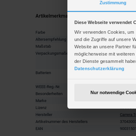
Zustimmung
Artikelmerkmale
Diese Webseite verwendet 
Wir verwenden Cookies, um I
Farbe
multicolo
und die Zugriffe auf unsere 
Altersempfehlung
ab 6 Jah
Website an unsere Partner fü
Maßstab
1:50
Verpackungsmaße
Länge ca
möglicherweise mit weiteren
Breite ca
der Dienste gesammelt habe
Höhe ca.
Datenschutzerklärung
Batterien
1 x 1,2 V
2 x LR03
WEEE-Reg.-Nr.
DE84013
Nur notwendige Cook
Besonderheiten
Elektroni
Marke
Carrera 
Lizenz
MARIO K
Hersteller
Carrera 
Artikelnummer des Herstellers
3704300
EAN
9003150