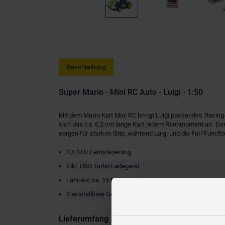
Beschreibung
Super Mario - Mini RC Auto - Luigi - 1:50
Mit dem Mario Kart Mini RC bringt Luigi packendes Racing
sich das ca. 6,2 cm lange Kart jedem Rennmoment an. Der 
sorgen für starken Grip, während Luigi und die Full-Funct
2,4 GHz Fernsteuerung
Inkl. USB Turbo Ladegerät
Fahrzeit: ca. 15 Minuten
3 einstellbare Geschwindigkeits-Modi
Lieferumfang