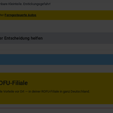
hbare Kleinteile. Erstickungsgefahr!
nter
Ferngesteuerte Autos
er Entscheidung helfen
OFU-Filiale
 Vorteile vor Ort — in deiner ROFU-Filiale in ganz Deutschland.