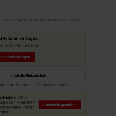
kl. MwSt. Maßgeblich ist der ausgezeichnete Preis in deiner
U-Filialen verfügbar
ste ROFU-Filiale mit Bestand:
t Bestand anzeigen
Auf die Einkaufsliste
 nächsten Filialbesuch — am Handy immer dabei.
rschenken?
ROFU
utschein — mit Motiv
Gutschein gestalten
xt gestalten, in jeder
lösbar.