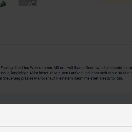
-Feeling direkt ins Wohnzimmer. Mit drei wählbaren Geschwindigkeitsstufen u
neue, langlebige Akku bietet 15 Minuten Laufzeit und lässt sich in nur 30 Min
ion Steuerung präzise Manöver auf kleinstem Raum meistert. Ready to Run.