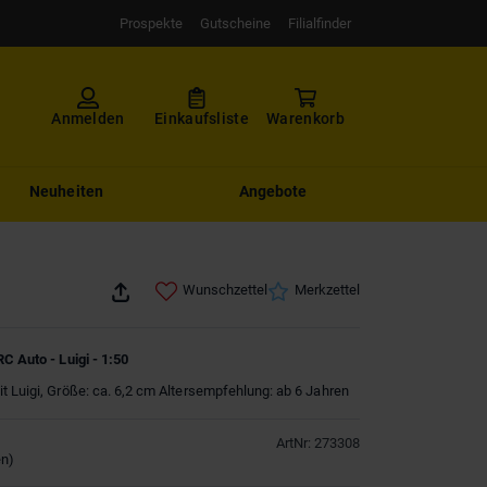
Prospekte
Gutscheine
Filialfinder
Anmelden
Einkaufsliste
Warenkorb
Neuheiten
Angebote
Wunschzettel
Merkzettel
C Auto - Luigi - 1:50
t Luigi, Größe: ca. 6,2 cm Altersempfehlung: ab 6 Jahren
ArtNr
:
273308
en
)