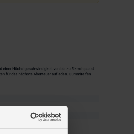
nd einer Höchstgeschwindigkeit von bis zu 5 km/h passt
uten für das nächste Abenteuer aufladen. Gummireifen