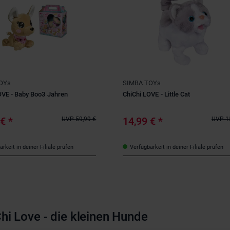
OYs
SIMBA TOYs
OVE - Baby Boo3 Jahren
ChiChi LOVE - Little Cat
 €
*
14,99 €
*
UVP
59,99 €
UVP
1
rkeit in deiner Filiale prüfen
Verfügbarkeit in deiner Filiale prüfen
hi Love - die kleinen Hunde