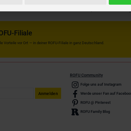
en Sie mit dem Chi Chi Hund spazieren oder tragen Sie ihn im Cutie Carrier – i
Mini-Hunde sind kleine Sammel Chi Chi Love Hündchen, die für viel Freude sorg
OFU-Filiale
 Vorteile vor Ort — in deiner ROFU-Filiale in ganz Deutschland.
ROFU Community
Folge uns auf Instagram
Anmelden
Werde unser Fan auf Faceboo
ROFU @ Pinterest
ROFU Family Blog