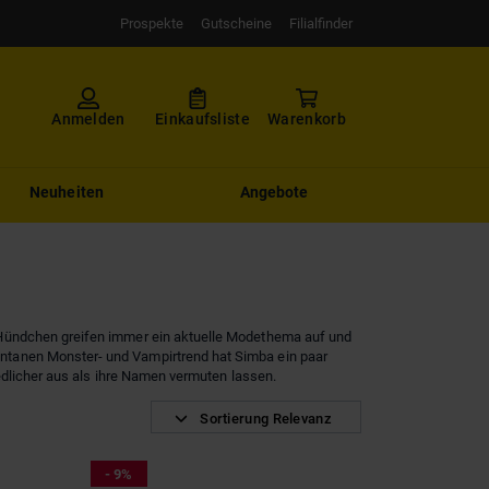
Prospekte
Gutscheine
Filialfinder
Anmelden
Einkaufsliste
Warenkorb
Neuheiten
Angebote
 Hündchen greifen immer ein aktuelle Modethema auf und
ntanen Monster- und Vampirtrend hat Simba ein paar
edlicher aus als ihre Namen vermuten lassen.
Sortierung Relevanz
- 9%