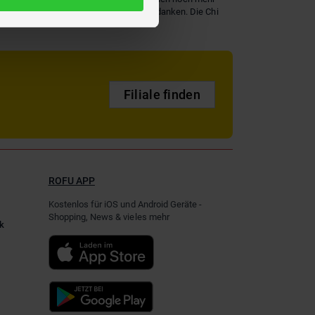
hr Chi Chi Love Show Star wird es Ihnen danken. Die Chi
en.
Filiale finden
ROFU APP
Kostenlos für iOS und Android Geräte -
Shopping, News & vieles mehr
k