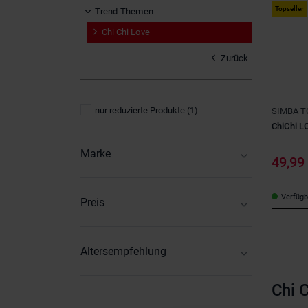
Topseller
Trend-Themen
Chi Chi Love
Zurück
nur reduzierte Produkte
(1)
SIMBA T
ChiChi L
Marke
49,99
Chi Chi Love
(3)
Verfügba
Preis
14
-
49
Altersempfehlung
2-3 Jahre
(1)
Chi C
4-6 Jahre
(3)