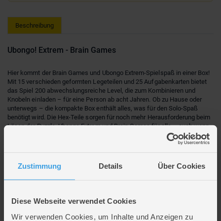
Beschreibung
Ubongo! Extrem - Brain Games
Hier kommt der Brain Games und Ubongo Extrem-Spielspaß in einer Box!
Mit 15 verschieden geformten Legeteilen und 25 Aufgabenkarten bietet
das Spiel 200 abwechslungsreiche Level, die zum Kombinieren und
Knobeln einladen – für eine Person ab acht Jahren. Ob zu Hause oder
unterwegs – die kompakte Box enthält alles, was für den Solo-Spaß
benötigt wird. Die Hex-Teile sorgen für noch mehr Herausforderung beim
Lösen der Puzzle. Ubongo Extrem und Brain Games für alle – auch wenn
sie gerade allein knobeln.
Spielspaß to go: Entdecke
Reisespiele & Mitbringspiele
, die in jede
Zustimmung
Details
Über Cookies
Tasche passen – ideal für kleine Pausen, lange Fahrten oder spontane
Spielrunden.
Ganz einfache Regeln: Schnell aufgebaut. Schnell losgespielt!
Diese Webseite verwendet Cookies
Fördert spielerisch logisches Denkvermögen.
Wir verwenden Cookies, um Inhalte und Anzeigen zu