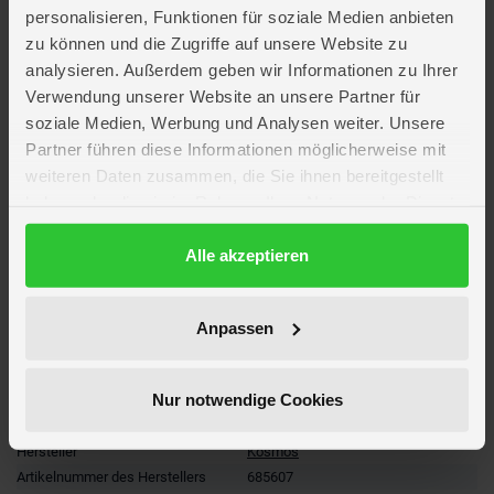
Der Klassiker in praktischem kleinem Design ideal zum Mitnehmen,
personalisieren, Funktionen für soziale Medien anbieten
Verschenken oder für unterwegs.
zu können und die Zugriffe auf unsere Website zu
analysieren. Außerdem geben wir Informationen zu Ihrer
Lieferumfang
Verwendung unserer Website an unsere Partner für
soziale Medien, Werbung und Analysen weiter. Unsere
Artikelmerkmale
Partner führen diese Informationen möglicherweise mit
weiteren Daten zusammen, die Sie ihnen bereitgestellt
haben oder die sie im Rahmen Ihrer Nutzung der Dienste
Farbe
multicolor
gesammelt haben.
Altersempfehlung
ab 8 Jahre
Datenschutzerklärung
Alle akzeptieren
Anzahl Spieler
1
Artikelmaße
Länge ca. 16,4 cm
Breite ca. 9,5 cm
Höhe ca. 3,4 cm
Anpassen
Verpackungsmaße
Länge ca. 16,4 cm
Breite ca. 9,5 cm
Höhe ca. 3,4 cm
Nur notwendige Cookies
Marke
KOSMOS
Hersteller
Kosmos
Artikelnummer des Herstellers
685607