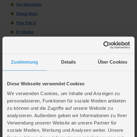
Die Eiskönigin
Peppa Wutz
Paw Patrol
PJ Masks
Minnie Mouse
Spiderman
Playmobil
Zustimmung
Details
Über Cookies
Spirit
Natürlich finden Sie in unserem Sortiment auch neutrale Bettwäsche für
Kinder in unterschiedlichen Farben, die durch ihr dezentes und
Diese Webseite verwendet Cookies
beruhigendes Design überzeugen. Bringen Sie Kinderaugen zum
Leuchten und schenken Sie ihren Kindern traumhafte Nächte ganz in der
Wir verwenden Cookies, um Inhalte und Anzeigen zu
Nähe ihrer Helden.
personalisieren, Funktionen für soziale Medien anbieten
Natürlich träumen: Kinderbettwäsche
zu können und die Zugriffe auf unsere Website zu
analysieren. Außerdem geben wir Informationen zu Ihrer
aus Baumwolle
Verwendung unserer Website an unsere Partner für
Damit Ihre Kinder sich während ihrer Ruhe- und Schlafenszeiten> schön
soziale Medien, Werbung und Analysen weiter. Unsere
einkuscheln können, spielt nicht nur das passende Design eine große