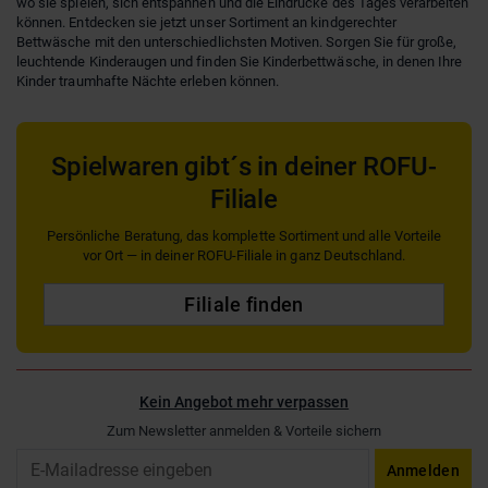
wo sie spielen, sich entspannen und die Eindrücke des Tages verarbeiten
können. Entdecken sie jetzt unser Sortiment an kindgerechter
Bettwäsche mit den unterschiedlichsten Motiven. Sorgen Sie für große,
leuchtende Kinderaugen und finden Sie Kinderbettwäsche, in denen Ihre
Kinder traumhafte Nächte erleben können.
Spielwaren gibt´s in deiner ROFU-
Filiale
Persönliche Beratung, das komplette Sortiment und alle Vorteile
vor Ort — in deiner ROFU-Filiale in ganz Deutschland.
Filiale finden
Kein Angebot mehr verpassen
Zum Newsletter anmelden & Vorteile sichern
Email
Anmelden