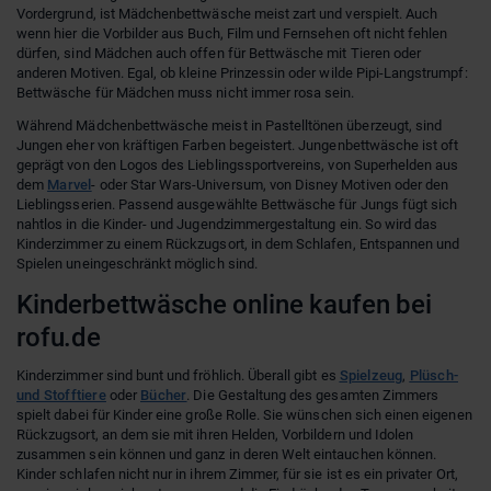
Vordergrund, ist Mädchenbettwäsche meist zart und verspielt. Auch
wenn hier die Vorbilder aus Buch, Film und Fernsehen oft nicht fehlen
dürfen, sind Mädchen auch offen für Bettwäsche mit Tieren oder
anderen Motiven. Egal, ob kleine Prinzessin oder wilde Pipi-Langstrumpf:
Bettwäsche für Mädchen muss nicht immer rosa sein.
Während Mädchenbettwäsche meist in Pastelltönen überzeugt, sind
Jungen eher von kräftigen Farben begeistert. Jungenbettwäsche ist oft
geprägt von den Logos des Lieblingssportvereins, von Superhelden aus
dem
Marvel
- oder Star Wars-Universum, von Disney Motiven oder den
Lieblingsserien. Passend ausgewählte Bettwäsche für Jungs fügt sich
nahtlos in die Kinder- und Jugendzimmergestaltung ein. So wird das
Kinderzimmer zu einem Rückzugsort, in dem Schlafen, Entspannen und
Spielen uneingeschränkt möglich sind.
Kinderbettwäsche online kaufen bei
rofu.de
Kinderzimmer sind bunt und fröhlich. Überall gibt es
Spielzeug
,
Plüsch-
und Stofftiere
oder
Bücher
. Die Gestaltung des gesamten Zimmers
spielt dabei für Kinder eine große Rolle. Sie wünschen sich einen eigenen
Rückzugsort, an dem sie mit ihren Helden, Vorbildern und Idolen
zusammen sein können und ganz in deren Welt eintauchen können.
Kinder schlafen nicht nur in ihrem Zimmer, für sie ist es ein privater Ort,