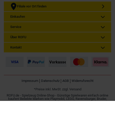
Filiale vor Ort finden
Einkaufen
Service
Über ROFU
Kontakt
Impressum
Datenschutz
AGB
Widerrufsrecht
*Preise inkl. MwSt. zzgl. Versand
ROFU.de - Spielzeug Online-Shop - Günstige Spielwaren einfach online
kaufen! Beliebte Marken wie Playmobil, LEGO, Ravensburger, Bruder,
Simba und Besttoy.
Spielzeug online kaufen | Günstig im Internet bestellen