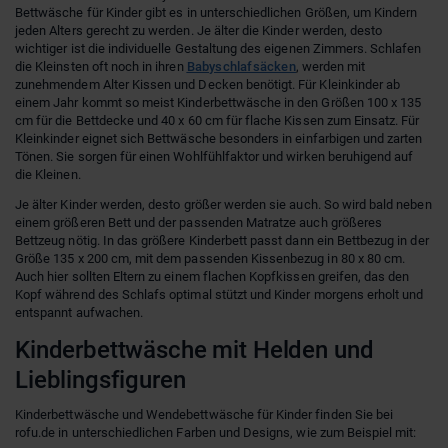
Bettwäsche für Kinder gibt es in unterschiedlichen Größen, um Kindern
jeden Alters gerecht zu werden. Je älter die Kinder werden, desto
wichtiger ist die individuelle Gestaltung des eigenen Zimmers. Schlafen
die Kleinsten oft noch in ihren
Babyschlafsäcken
, werden mit
zunehmendem Alter Kissen und Decken benötigt. Für Kleinkinder ab
einem Jahr kommt so meist Kinderbettwäsche in den Größen 100 x 135
cm für die Bettdecke und 40 x 60 cm für flache Kissen zum Einsatz. Für
Kleinkinder eignet sich Bettwäsche besonders in einfarbigen und zarten
Tönen. Sie sorgen für einen Wohlfühlfaktor und wirken beruhigend auf
die Kleinen.
Je älter Kinder werden, desto größer werden sie auch. So wird bald neben
einem größeren Bett und der passenden Matratze auch größeres
Bettzeug nötig. In das größere Kinderbett passt dann ein Bettbezug in der
Größe 135 x 200 cm, mit dem passenden Kissenbezug in 80 x 80 cm.
Auch hier sollten Eltern zu einem flachen Kopfkissen greifen, das den
Kopf während des Schlafs optimal stützt und Kinder morgens erholt und
entspannt aufwachen.
Kinderbettwäsche mit Helden und
Lieblingsfiguren
Kinderbettwäsche und Wendebettwäsche für Kinder finden Sie bei
rofu.de in unterschiedlichen Farben und Designs, wie zum Beispiel mit: