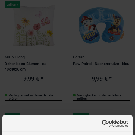
Exklusiv
MICA Living
Colzani
Dekokissen Blumen - ca.
Paw Patrol - Nackenstütze - blau
40x40x6 cm
9,99 €
*
9,99 €
*
Verfügbarkeit in deiner Filiale
Verfügbarkeit in deiner Filiale
prüfen
prüfen
Exklusiv
Exklusiv