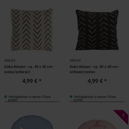
Anzahl Teile
1 bis 50 Teile
(2)
Für wen?
Baby
(1)
Erwachsene
(5)
Kinder
(1)
Kleinkinder
(1)
AM/63
AM/63
Deko Kissen - ca. 45 x 45 cm -
Deko Kissen - ca. 45 x 45 cm -
weiss/schwarz
schwarz/weiss
4,99 €
*
4,99 €
*
Verfügbarkeit in deiner Filiale
Verfügbarkeit in deiner Filiale
prüfen
prüfen
%