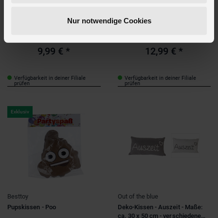
MICA Living
TY
Nur notwendige Cookies
Kissen Herbst weiß - ca. 43 x 43
TY - Squish a Boo - Plüsch
x 8 cm
Kissen - Einhorn Harmonie - ca.
35 cm
9,99 €
*
12,99 €
*
Verfügbarkeit in deiner Filiale
Verfügbarkeit in deiner Filiale
prüfen
prüfen
Exklusiv
Besttoy
Out of the blue
Pupskissen - Poo
Deko-Kissen - Auszeit - Maße:
ca. 30 x 50 cm - verschiedene