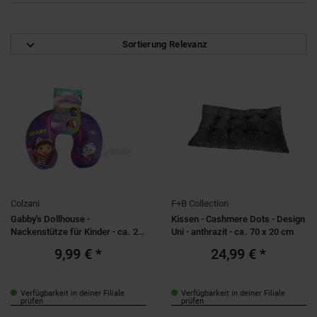
nur reduzierte Produkte
(1)
Sortierung Relevanz
Marke
BESTTOY
(1)
Mica Living
(9)
Stars & Themen
Sheepworld
(1)
Disney - Stitch
(3)
Squishy Beanies
(1)
DreamWorks - Gabby's Dollhouse
(1)
Preis
PAW Patrol
(2)
1
-
24
Colzani
F+B Collection
Altersempfehlung
Gabby's Dollhouse -
Kissen - Cashmere Dots - Design
Nackenstütze für Kinder - ca. 28
Uni - anthrazit - ca. 70 x 20 cm
0-6 Monate
(1)
x 22 x 6 cm
9,99 €
*
24,99 €
*
2-3 Jahre
(1)
Motto
4-6 Jahre
(1)
Ostern
(1)
Verfügbarkeit in deiner Filiale
Verfügbarkeit in deiner Filiale
prüfen
prüfen
Weihnachten
(1)