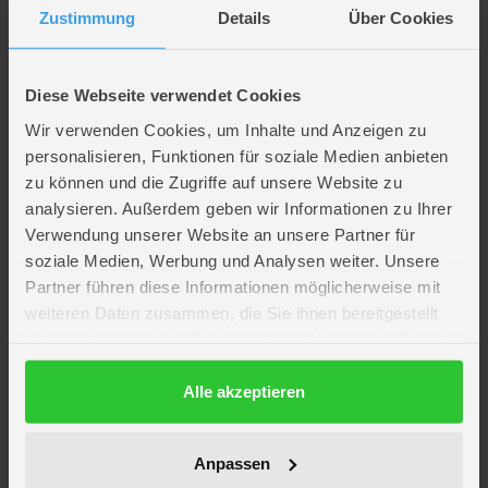
Zustimmung
Details
Über Cookies
Diese Webseite verwendet Cookies
MICA Living
MICA Living
Wir verwenden Cookies, um Inhalte und Anzeigen zu
Igel-Kissen mit Decke -
Stuhlkissen - anthrazit - ca. 40 x
personalisieren, Funktionen für soziale Medien anbieten
braun/weiß - ca. 80 x 117
40 cm
zu können und die Zugriffe auf unsere Website zu
9,99 €
*
5,99 €
*
analysieren. Außerdem geben wir Informationen zu Ihrer
Verwendung unserer Website an unsere Partner für
soziale Medien, Werbung und Analysen weiter. Unsere
Verfügbarkeit in deiner Filiale
Verfügbarkeit in deiner Filiale
prüfen
prüfen
Partner führen diese Informationen möglicherweise mit
weiteren Daten zusammen, die Sie ihnen bereitgestellt
Exklusiv
haben oder die sie im Rahmen Ihrer Nutzung der Dienste
gesammelt haben.
Datenschutzerklärung
Alle akzeptieren
Anpassen