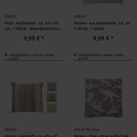
AM/63
AM/63
Pouf - Aufblasbar - ca. 55 x 25
Kissen - aus Baumwolle - ca. 45
cm - 1 Stück - Belastbarkeit bis
x 45 cm - 1 Stück
100kg
9,99 €
*
9,99 €
*
Verfügbarkeit in deiner Filiale
Verfügbarkeit in deiner Filiale
prüfen
prüfen
AM/63
Out of the blue
Kissen - gestreift - ca. 40 x 40
Kissen - Dino - Glow in the Dark -