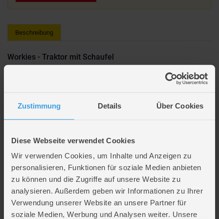
Beschreibung
Workies - Traktor mit Schaufel
Erwecke die Liebe zur Landwirtschaft mit unseren
Traktoren und
Landwirtschaftsfahrzeugen
und ermögliche kleinen Bauern spannende
Zustimmung
Details
Über Cookies
Rollenspiele auf dem Bauernhof!
Mit unserem
Sandspielzeug
können kleine Baumeister im Sandkasten
beeindruckende Bauwerke erschaffen und stundenlangen Outdoor-Spaß
genießen.
Diese Webseite verwendet Cookies
Lieferumfang: 1 x Traktor mit Schaufel
Wir verwenden Cookies, um Inhalte und Anzeigen zu
mit hochwertig gummierten Reifen
personalisieren, Funktionen für soziale Medien anbieten
Größe: ca. 14 cm
zu können und die Zugriffe auf unsere Website zu
analysieren. Außerdem geben wir Informationen zu Ihrer
Altersempfehlung: ab 18 Monaten
Verwendung unserer Website an unsere Partner für
soziale Medien, Werbung und Analysen weiter. Unsere
Artikelmerkmale