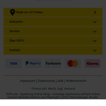
Filiale vor Ort finden
Einkaufen
Service
Über ROFU
Kontakt
Impressum
Datenschutz
AGB
Widerrufsrecht
*Preise inkl. MwSt. zzgl. Versand
ROFU.de - Spielzeug Online-Shop - Günstige Spielwaren einfach online
kaufen! Beliebte Marken wie Playmobil, LEGO, Ravensburger, Bruder,
Simba und Besttoy.
Spielzeug online kaufen | Günstig im Internet bestellen